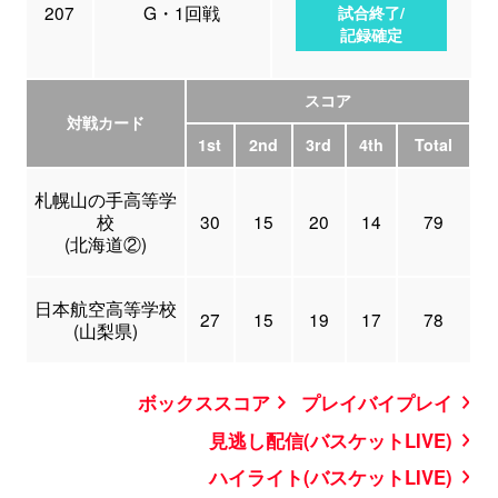
207
G・1回戦
試合終了/
記録確定
スコア
対戦カード
1st
2nd
3rd
4th
Total
札幌山の手高等学
校
30
15
20
14
79
(北海道②)
日本航空高等学校
27
15
19
17
78
(山梨県)
ボックススコア
プレイバイプレイ
見逃し配信(バスケットLIVE)
ハイライト(バスケットLIVE)