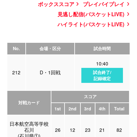
ボックススコア
プレイバイプレイ
見逃し配信(バスケットLIVE)
ハイライト(バスケットLIVE)
No.
会場・区分
試合時間
10:40
212
D・1回戦
試合終了/
記録確定
スコア
対戦カード
1st
2nd
3rd
4th
Total
日本航空高等学校
石川
26
12
23
21
82
(石川県①)