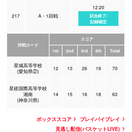
12:20
217
A・1回戦
試合終了/
記録確定
スコア
対戦カード
1st
2nd
3rd
4th
Total
星城高等学校
12
13
26
19
70
(愛知県②)
星槎国際高等学校
湘南
14
15
16
18
63
(神奈川県)
ボックススコア
プレイバイプレイ
見逃し配信(バスケットLIVE)