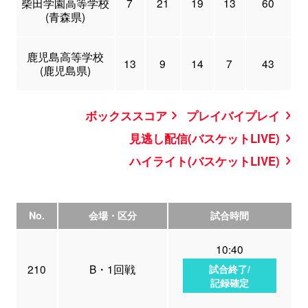
柴田学園高等学校
7
21
19
13
60
(青森県)
鹿児島高等学校
13
9
14
7
43
(鹿児島県)
ボックススコア
プレイバイプレイ
見逃し配信(バスケットLIVE)
ハイライト(バスケットLIVE)
No.
会場・区分
試合時間
10:40
210
B・1回戦
試合終了/
記録確定