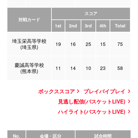
スコア
対戦カード
1st
2nd
3rd
4th
Total
埼玉栄高等学校
19
16
25
15
75
(埼玉県)
慶誠高等学校
11
14
10
23
58
(熊本県)
ボックススコア
プレイバイプレイ
見逃し配信(バスケットLIVE)
ハイライト(バスケットLIVE)
No.
会場・区分
試合時間