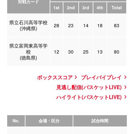
対戦カード
1st
2nd
3rd
4th
Total
県立石川高等学校
28
23
14
18
83
(沖縄県)
県立富岡東高等学
校
12
30
25
13
80
(徳島県)
ボックススコア
プレイバイプレイ
見逃し配信(バスケットLIVE)
ハイライト(バスケットLIVE)
No.
会場・区分
試合時間