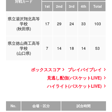
対戦カード
1st
2nd
3rd
4th
Total
県立湯沢翔北高等
学校
17
29
24
33
103
(秋田県)
県立徳山商工高等
学校
7
14
18
14
53
(山口県)
ボックススコア
プレイバイプレイ
見逃し配信(バスケットLIVE)
ハイライト(バスケットLIVE)
No.
会場・区分
試合時間