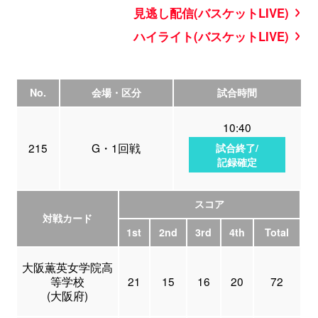
見逃し配信(バスケットLIVE)
ハイライト(バスケットLIVE)
No.
会場・区分
試合時間
10:40
215
G・1回戦
試合終了/
記録確定
スコア
対戦カード
1st
2nd
3rd
4th
Total
大阪薫英女学院高
等学校
21
15
16
20
72
(大阪府)