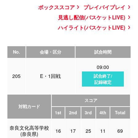
ボックススコア
プレイバイプレイ
見逃し配信(バスケットLIVE)
ハイライト(バスケットLIVE)
No.
会場・区分
試合時間
09:00
205
E・1回戦
試合終了/
記録確定
スコア
対戦カード
1st
2nd
3rd
4th
Total
奈良文化高等学校
16
17
25
11
69
(奈良県)