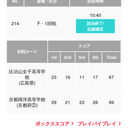
No.
会場・区分
試合時間
10:40
214
F・1回戦
試合終了/
記録確定
スコア
対戦カード
1st
2nd
3rd
4th
Total
比治山女子高等学
校
23
16
11
17
67
(広島県)
京都両洋高等学校
29
21
23
26
99
(京都府②)
ボックススコア
プレイバイプレイ