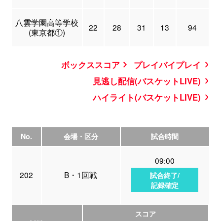
八雲学園高等学校
22
28
31
13
94
(東京都①)
ボックススコア
プレイバイプレイ
見逃し配信(バスケットLIVE)
ハイライト(バスケットLIVE)
No.
会場・区分
試合時間
09:00
202
B・1回戦
試合終了/
記録確定
スコア