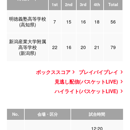
1st
2nd
3rd
4th
Total
明徳義塾高等学校
7
15
16
18
56
(高知県)
新潟産業大学附属
高等学校
22
16
20
21
79
(新潟県)
ボックススコア
プレイバイプレイ
見逃し配信(バスケットLIVE)
ハイライト(バスケットLIVE)
No.
会場・区分
試合時間
12:20