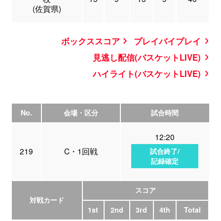
(佐賀県)
ボックススコア
プレイバイプレイ
見逃し配信(バスケットLIVE)
ハイライト(バスケットLIVE)
No.
会場・区分
試合時間
12:20
219
C・1回戦
試合終了/
記録確定
スコア
対戦カード
1st
2nd
3rd
4th
Total