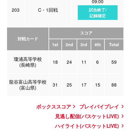
09:00
203
C・1回戦
試合終了/
記録確定
スコア
対戦カード
1st
2nd
3rd
4th
Total
瓊浦高等学校
18
24
11
6
59
(長崎県)
龍谷富山高等学校
31
25
17
15
88
(富山県)
ボックススコア
プレイバイプレイ
見逃し配信(バスケットLIVE)
ハイライト(バスケットLIVE)