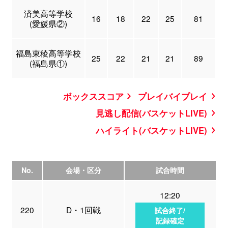
済美高等学校
16
18
22
25
81
(愛媛県②)
福島東稜高等学校
25
22
21
21
89
(福島県①)
ボックススコア
プレイバイプレイ
見逃し配信(バスケットLIVE)
ハイライト(バスケットLIVE)
No.
会場・区分
試合時間
12:20
220
D・1回戦
試合終了/
記録確定