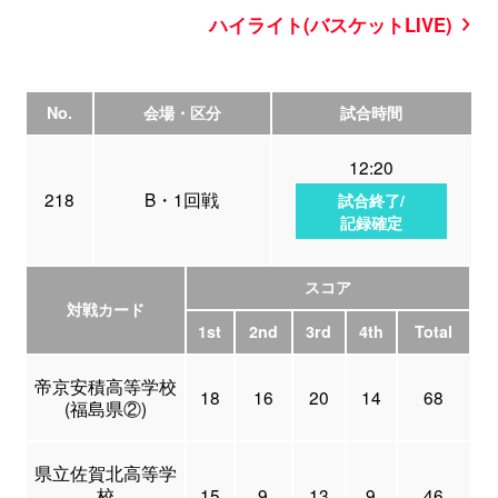
ハイライト(バスケットLIVE)
No.
会場・区分
試合時間
12:20
218
B・1回戦
試合終了/
記録確定
スコア
対戦カード
1st
2nd
3rd
4th
Total
帝京安積高等学校
18
16
20
14
68
(福島県②)
県立佐賀北高等学
校
15
9
13
9
46