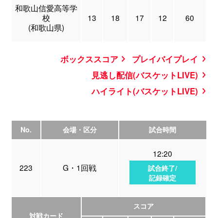
和歌山信愛高等学
校
13
18
17
12
60
(和歌山県)
ボックススコア
プレイバイプレイ
見逃し配信(バスケットLIVE)
ハイライト(バスケットLIVE)
No.
会場・区分
試合時間
12:20
223
G・1回戦
試合終了/
記録確定
スコア
対戦カード