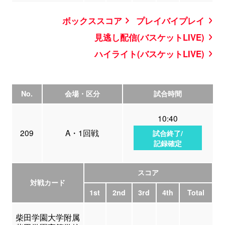
ボックススコア
プレイバイプレイ
見逃し配信(バスケットLIVE)
ハイライト(バスケットLIVE)
No.
会場・区分
試合時間
10:40
209
A・1回戦
試合終了/
記録確定
スコア
対戦カード
1st
2nd
3rd
4th
Total
柴田学園大学附属