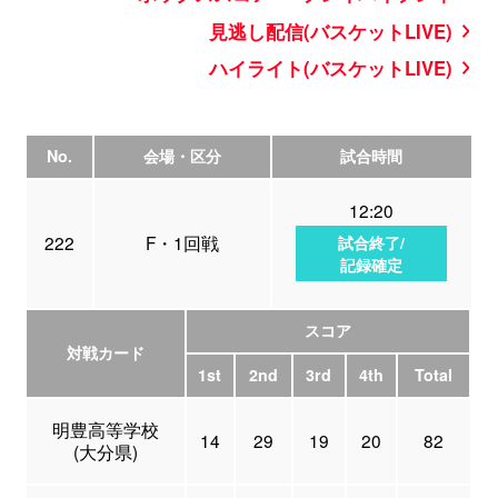
見逃し配信(バスケットLIVE)
ハイライト(バスケットLIVE)
No.
会場・区分
試合時間
12:20
222
F・1回戦
試合終了/
記録確定
スコア
対戦カード
1st
2nd
3rd
4th
Total
明豊高等学校
14
29
19
20
82
(大分県)