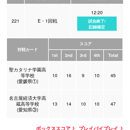
12:20
221
E・1回戦
試合終了/
記録確定
スコア
対戦カード
1st
2nd
3rd
4th
Total
聖カタリナ学園高
等学校
10
16
9
10
45
(愛媛県①)
名古屋経済大学高
蔵高等学校
13
14
10
10
47
(愛知県③)
ボックススコア
プレイバイプレイ