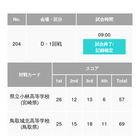
No.
会場・区分
試合時間
09:00
204
D・1回戦
試合終了/
記録確定
スコア
対戦カード
1st
2nd
3rd
4th
Total
県立小林高等学校
26
12
13
6
57
(宮崎県)
鳥取城北高等学校
25
15
18
11
69
(鳥取県)