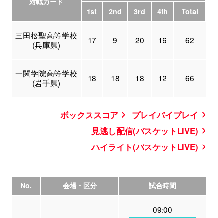
対戦カード
1st
2nd
3rd
4th
Total
三田松聖高等学校
17
9
20
16
62
(兵庫県)
一関学院高等学校
18
18
18
12
66
(岩手県)
ボックススコア
プレイバイプレイ
見逃し配信(バスケットLIVE)
ハイライト(バスケットLIVE)
No.
会場・区分
試合時間
09:00