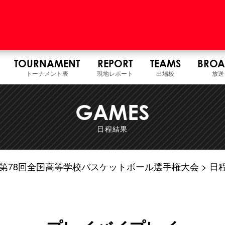
TOURNAMENT
REPORT
TEAMS
BROA
トーナメント表
現地レポート
出場校
放送
GAMES
日程結果
7年度 第78回全国高等学校バスケットボール選手権大会
日