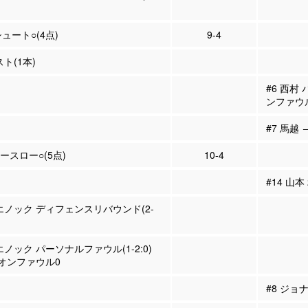
シュート○(4点)
9-4
スト(1本)
#6 西村
ンファウ
#7 馬越 
リースロー○(5点)
10-4
#14 山本
 エノック ディフェンスリバウンド(2-
エノック パーソナルファウル(1-2:0)
オンファウル0
#8 ジョ