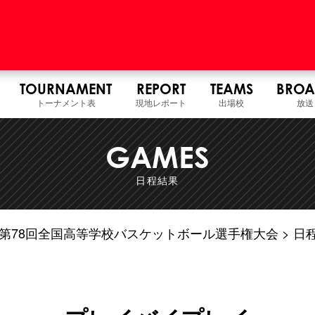
TOURNAMENT
REPORT
TEAMS
BROA
トーナメント表
現地レポート
出場校
放送
GAMES
日程結果
7年度 第78回全国高等学校バスケットボール選手権大会
日