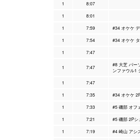
1
8:07
1
8:01
1
7:59
#34 オケケ 
1
7:54
#34 オケケ 
1
7:47
#8 大芝 パー
1
7:47
ンファウル1
1
7:47
1
7:35
#34 オケケ 
1
7:33
#5 磯部 オフ
1
7:21
#5 磯部 2Pシ
1
7:19
#4 崎山 アシ