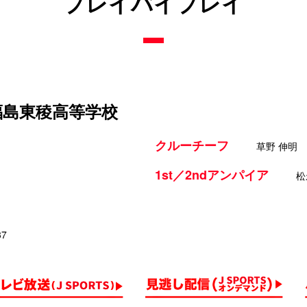
プレイバイプレイ
 福島東稜高等学校
クルーチーフ
草野 伸明
1st／2ndアンパイア
松
37