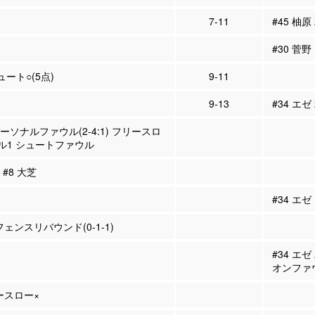
7-11
#45 柚原
#30 菅野
ュート○(5点)
9-11
9-13
#34 エゼ
パーソナルファウル(2-4:1) フリースロ
ル1 シュートファウル
 #8 大芝
#34 エ
フェンスリバウンド(0-1-1)
#34 エ
オンファ
リースロー×