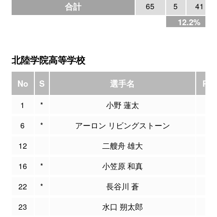
合計
65
5
41
12.2%
北陸学院高等学校
No
S
選手名
PT
1
*
小野 蓮太
3
6
*
アーロン リビングストーン
0
12
二艘舟 雄大
9
16
*
小笠原 和真
6
22
*
長谷川 蒼
5
23
水口 朔太郎
4