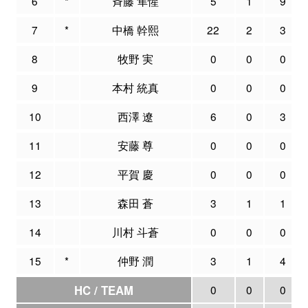
6
*
斉藤 隼惺
5
1
9
7
*
中橋 幹熙
22
2
3
8
牧野 実
0
0
0
9
本村 統真
0
0
0
10
西澤 遼
6
0
3
11
安藤 尊
0
0
0
12
平賀 慶
0
0
0
13
森田 蒼
3
1
1
14
川村 斗蒼
0
0
0
15
*
仲野 潤
3
1
4
HC / TEAM
0
0
0