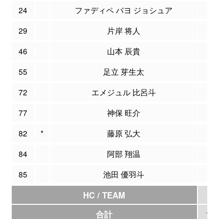
24
ファディペ バヨ ジョシュア
6
29
片岸 将人
0
46
山本 辰貴
8
55
足立 芽生太
10
72
エメジュル 比呂斗
4
77
神保 旺介
8
82
*
藤原 弘大
24
84
阿部 翔温
5
85
池田 優羽斗
9
HC / TEAM
0
合計
101