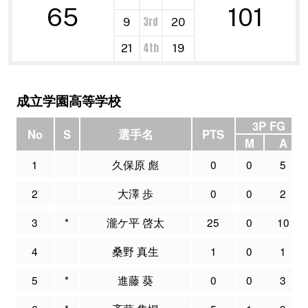
65
101
3rd
9
20
4th
21
19
成立学園高等学校
3P FG
No
S
選手名
PTS
M
A
1
久保原 彪
0
0
5
2
大澤 歩
0
0
2
3
*
瀧ケ平 啓太
25
0
10
4
桑野 真生
1
0
1
5
*
進藤 葵
0
0
3