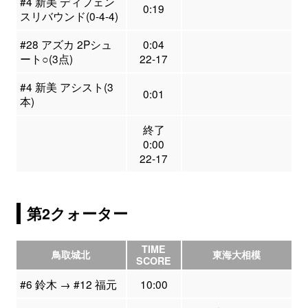
#4 新美 ディフェン
0:19
スリバウンド(0-4-4)
#28 アズカ 2Pシュ
0:04
ート○(3点)
22-17
#4 新美 アシスト(3
0:01
本)
終了
0:00
22-17
第2クォーター
TIME
鳥取城北
東海大相模
SCORE
#6 鈴木 → #12 福元
10:00