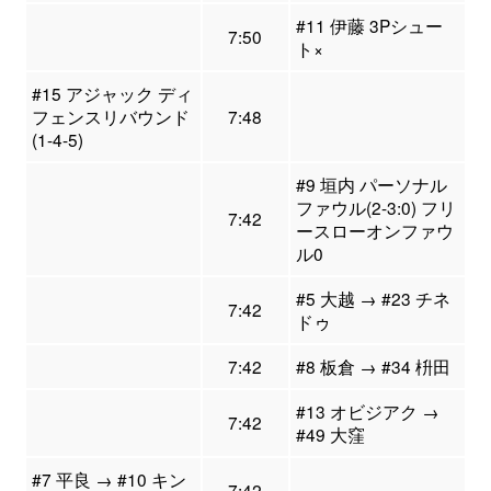
#11 伊藤 3Pシュー
7:50
ト×
#15 アジャック ディ
フェンスリバウンド
7:48
(1-4-5)
#9 垣内 パーソナル
ファウル(2-3:0) フリ
7:42
ースローオンファウ
ル0
#5 大越 → #23 チネ
7:42
ドゥ
7:42
#8 板倉 → #34 枡田
#13 オビジアク →
7:42
#49 大窪
#7 平良 → #10 キン
7:42