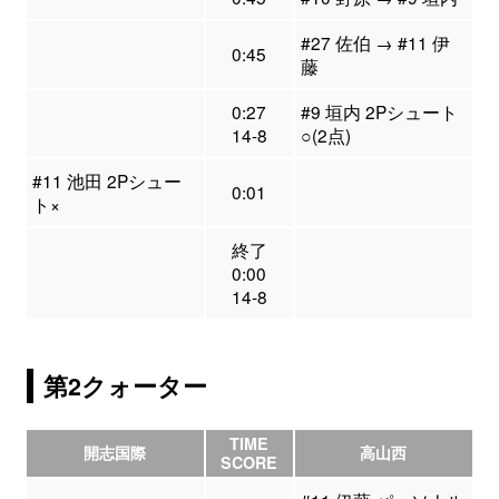
#27 佐伯 → #11 伊
0:45
藤
0:27
#9 垣内 2Pシュート
14-8
○(2点)
#11 池田 2Pシュー
0:01
ト×
終了
0:00
14-8
第2クォーター
TIME
開志国際
高山西
SCORE