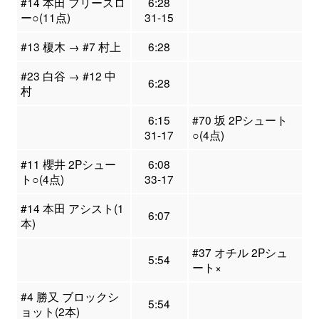
#14 本田 フリースロ
6:28
ー○(11点)
31-15
#13 榎木 → #7 村上
6:28
#23 白谷 → #12 中
6:28
村
6:15
#70 坂 2Pシュート
31-17
○(4点)
#11 櫻井 2Pシュー
6:08
ト○(4点)
33-17
#14 本田 アシスト(1
6:07
本)
#37 オチル 2Pシュ
5:54
ート×
#4 勝又 ブロックシ
5:54
ョット(2本)