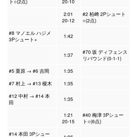
ト○(2点)
20-10
2:01
#2 柏﨑 2Pシュート
20-12
○(2点)
#8 マノエル ハジメ
1:42
3Pシュート×
#70 坂 ディフェンス
1:37
リバウンド(0-1-1)
#5 栗原 → #6 吉岡
1:35
#7 村上 → #13 榎木
1:35
#12 中村 → #14 本
1:35
田
1:21
#40 梅津 3Pシュー
20-15
ト○(6点)
#14 本田 3Pシュー
1:06