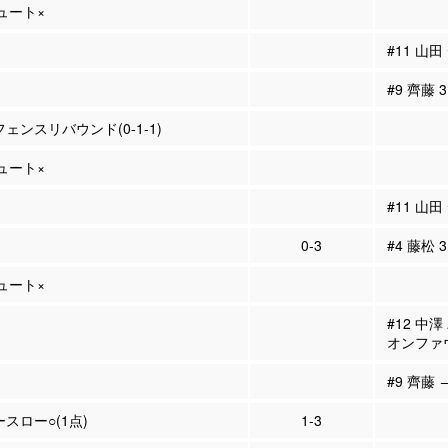
シュート×
#11 山
#9 齊藤
フェンスリバウンド(0-1-1)
シュート×
#11 山
0-3
#4 藤松 
シュート×
#12 中
オンファ
#9 齊藤 
ースロー○(1点)
1-3