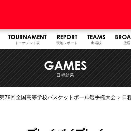
TOURNAMENT
REPORT
TEAMS
BROA
トーナメント表
現地レポート
出場校
放送
GAMES
日程結果
7年度 第78回全国高等学校バスケットボール選手権大会
日