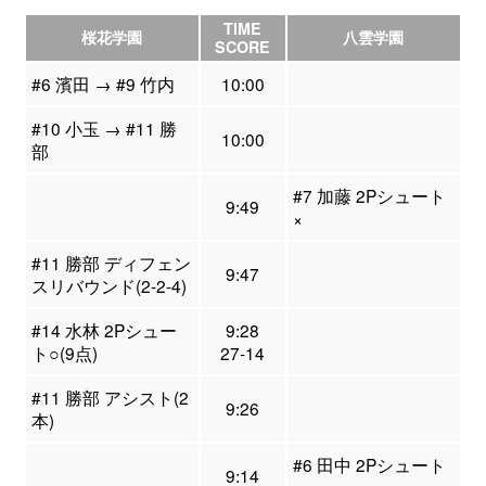
TIME
桜花学園
八雲学園
SCORE
#6 濱田 → #9 竹内
10:00
#10 小玉 → #11 勝
10:00
部
#7 加藤 2Pシュート
9:49
×
#11 勝部 ディフェン
9:47
スリバウンド(2-2-4)
#14 水林 2Pシュー
9:28
ト○(9点)
27-14
#11 勝部 アシスト(2
9:26
本)
#6 田中 2Pシュート
9:14