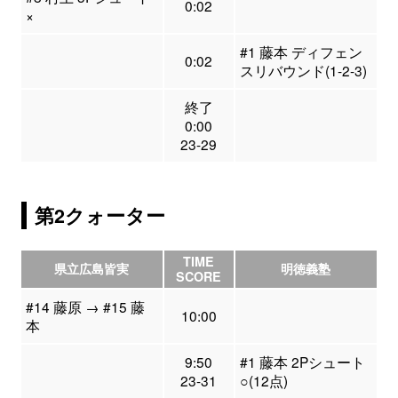
0:02
×
#1 藤本 ディフェン
0:02
スリバウンド(1-2-3)
終了
0:00
23-29
第2クォーター
TIME
県立広島皆実
明徳義塾
SCORE
#14 藤原 → #15 藤
10:00
本
9:50
#1 藤本 2Pシュート
23-31
○(12点)