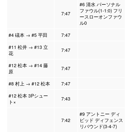
#6 清水 パーソナル
ファウル(1-1:0) フリ
7:47
ースローオンファウ
ル0
#4 礒本 → #5 平田
7:47
#11 松井 → #13 立
7:47
花
#12 松本 → #14 藤
7:47
原
#8 村上 → #12 松本
7:47
#12 松本 3Pシュー
7:43
ト×
#9 アントニー ディ
7:42
ビッド ディフェンス
リバウンド(3-4-7)