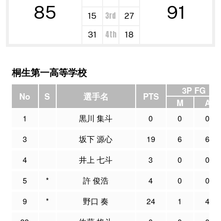
85
91
3rd
15
27
4th
31
18
桐生第一高等学校
3P FG
No
S
選手名
PTS
M
A
1
黒川 集斗
0
0
0
3
坂下 源心
19
6
6
4
井上 七斗
3
0
0
5
*
許 俊浩
4
0
0
9
*
野口 奏
24
1
4