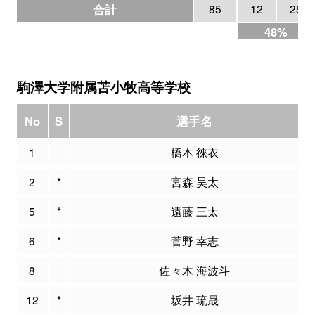
合計
85
12
25
48%
駒澤大学附属苫小牧高等学校
No
S
選手名
1
橋本 徠衣
2
*
宮森 昊太
5
*
遠藤 三太
6
*
菅野 幸志
8
佐々木 海波斗
12
*
坂井 琉晟