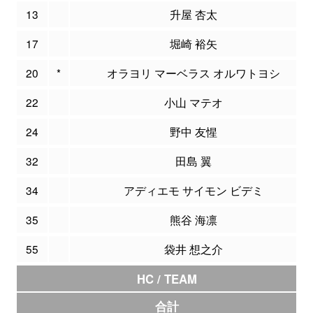
13
升屋 杏太
17
堀崎 裕矢
20
*
オラヨリ マーベラス オルワトヨシ
22
小山 マテオ
24
野中 友惺
32
田島 翼
34
アディエモ サイモン ビデミ
35
熊谷 海凛
55
袋井 想之介
HC / TEAM
合計