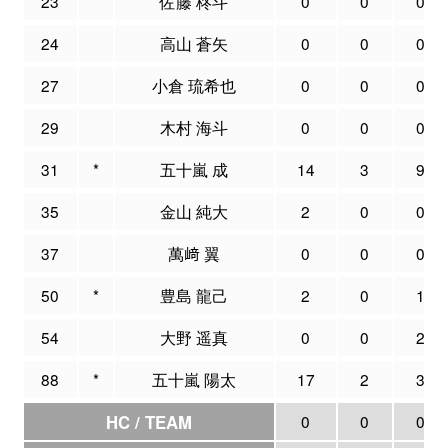
23
佐藤 柊斗
0
0
0
24
高山 蒼矢
0
0
0
27
小倉 琉希也
0
0
0
29
木村 海斗
0
0
0
31
*
五十嵐 成
14
3
9
35
金山 純大
2
0
0
37
萬﨑 翼
0
0
0
50
*
豊島 龍己
2
0
1
54
大野 遥真
0
0
2
88
*
五十嵐 陽太
17
2
3
HC / TEAM
0
0
0