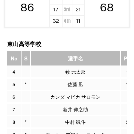
86
68
3rd
17
21
4th
32
11
東山高等学校
No
S
選手名
PTS
4
藪 元太郎
12
5
*
佐藤 凪
18
6
カンダ マビカ サロモン
6
7
新井 伸之助
3
8
*
中村 颯斗
30