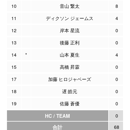
10
音山 繋太
8
11
ディクソン ジェームス
4
12
岸本 星流
0
13
後藤 正利
0
14
*
山本 夏生
4
15
高橋 昇霖
0
17
加藤 ヒロジャベーズ
0
18
遅 皓元
0
19
佐藤 蒼優
0
HC / TEAM
0
合計
68