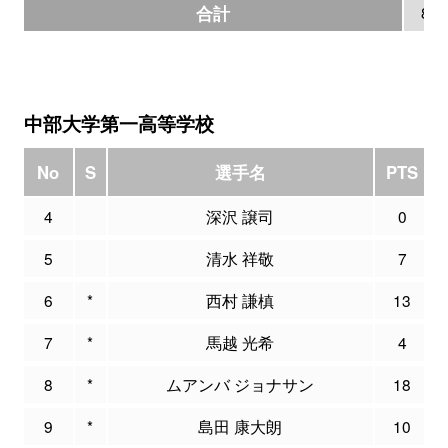
合計
86
中部大学第一高等学校
No
S
選手名
PTS
4
深沢 譲司
0
5
清水 祥敬
7
6
*
西村 謙槙
13
7
*
馬越 光希
4
8
*
ムアンバ ジョナサン
18
9
*
島田 康大朗
10