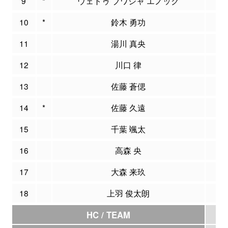
9
*
ウェトゥ ブワシャ エノック
4
10
*
鈴木 勇功
9
11
湯川 真央
0
12
川口 律
0
13
佐藤 蒼偲
0
14
*
佐藤 久遠
4
15
千葉 颯太
0
16
高森 央
0
17
大森 来玖
0
18
上羽 俊太朗
0
HC / TEAM
0