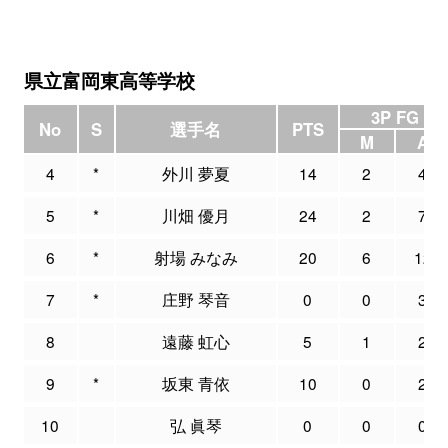
県立富岡東高等学校
3P FG
No
S
選手名
PTS
M
A
4
*
外川 夢夏
14
2
4
5
*
川畑 優月
24
2
7
6
*
射場 みなみ
20
6
12
7
*
庄野 琴音
0
0
3
8
遠藤 虹心
5
1
2
9
*
坂東 青依
10
0
2
10
弘 眞琴
0
0
0