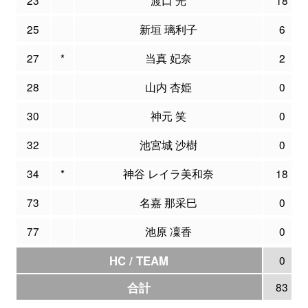
25
新垣 璃利子
6
27
*
当真 妃奈
2
28
山内 杏姫
0
30
神元 笑
0
32
池宮城 沙樹
0
34
*
神谷 レイラ美和奈
18
73
名嘉 那采巳
0
77
池原 凜香
0
HC / TEAM
0
合計
83