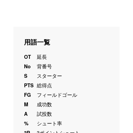
用語一覧
OT
延長
No
背番号
S
スターター
PTS
総得点
FG
フィールドゴール
M
成功数
A
試投数
%
シュート率
3P
3ポイントシュート