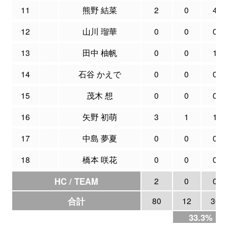
11
熊野 結菜
2
0
4
12
山川 瑠華
0
0
0
13
田中 柚帆
0
0
1
14
石谷 かえで
0
0
0
15
茂木 想
0
0
0
16
矢野 初萌
3
1
1
17
中島 夢夏
0
0
0
18
橋本 咲花
0
0
0
HC / TEAM
2
0
0
合計
80
12
36
33.3%