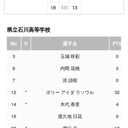
4th
18
13
県立石川高等学校
No
S
選手名
PTS
3
玉城 咲彩
0
6
内間 花桃
3
7
洪 語暄
0
12
*
ボリー アイダ ラソウル
32
14
*
木代 香里
4
15
渡久地 日花
0
23
*
渡口 光
18