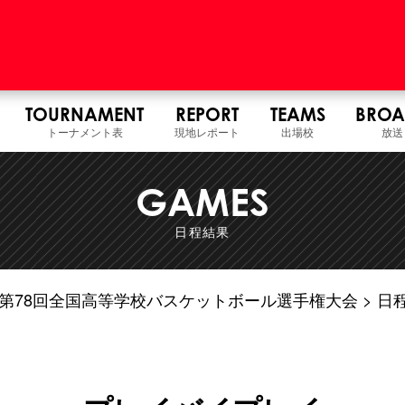
TOURNAMENT
REPORT
TEAMS
BROA
トーナメント表
現地レポート
出場校
放送
GAMES
日程結果
7年度 第78回全国高等学校バスケットボール選手権大会
日