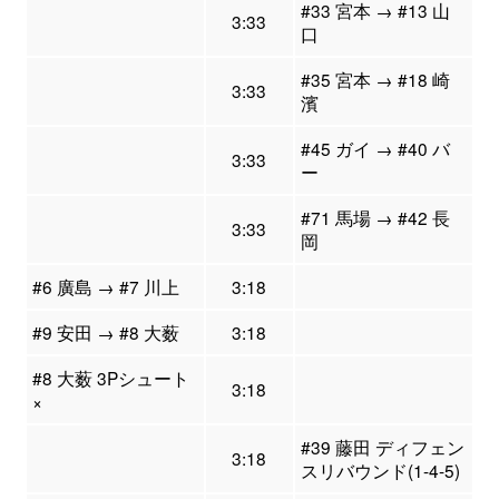
#33 宮本 → #13 山
3:33
口
#35 宮本 → #18 崎
3:33
濱
#45 ガイ → #40 バ
3:33
ー
#71 馬場 → #42 長
3:33
岡
#6 廣島 → #7 川上
3:18
#9 安田 → #8 大薮
3:18
#8 大薮 3Pシュート
3:18
×
#39 藤田 ディフェン
3:18
スリバウンド(1-4-5)