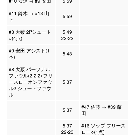
#10 安達 → #9 安田
5:59
#11 鈴木 → #13 山
5:59
下
#8 大薮 2Pシュート
5:49
○(4点)
22-22
#9 安田 アシスト(1
5:48
本)
#8 大薮 パーソナル
ファウル(2-2:2) フリ
ースローオンファウ
5:37
ル2 シュートファウ
ル
#47 佐藤 → #39 藤
5:37
田
5:37
#16 ソップ フリース
22-23
ロー○(1点)