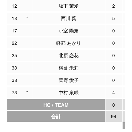
12
坂下 茉愛
2
0
13
*
西川 葵
5
1
17
小室 陽奈
0
0
22
軽部 あかり
0
0
25
北原 恋花
0
0
33
横幕 朱莉
0
0
38
菅野 愛子
0
0
73
*
中村 泉咲
4
0
HC / TEAM
0
0
合計
94
8
4