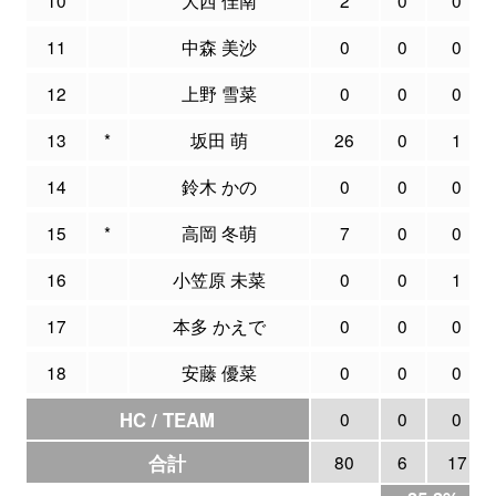
11
中森 美沙
0
0
0
12
上野 雪菜
0
0
0
13
*
坂田 萌
26
0
1
14
鈴木 かの
0
0
0
15
*
高岡 冬萌
7
0
0
16
小笠原 未菜
0
0
1
17
本多 かえで
0
0
0
18
安藤 優菜
0
0
0
HC / TEAM
0
0
0
合計
80
6
17