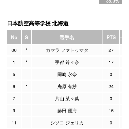
35.3%
日本航空高等学校 北海道
3
No
S
選手名
PTS
M
00
*
カマラ ファトゥマタ
27
0
1
*
宇都 鈴々奈
17
5
5
岡崎 永奈
0
0
6
*
庵原 有紗
24
1
7
片山 菜々葉
0
0
9
藤田 優海
15
1
11
シソコ ジェリカ
0
0