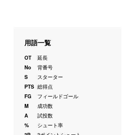
用語一覧
OT
延長
No
背番号
S
スターター
PTS
総得点
FG
フィールドゴール
M
成功数
A
試投数
%
シュート率
3P
3ポイントシュート