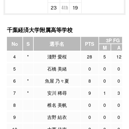
4th
23
19
千葉経済大学附属高等学校
3P FG
No
S
選手名
PTS
M
A
4
*
淺野 愛桜
28
5
12
5
石橋 美緒
0
0
0
6
*
魚屋 乃々夏
8
0
0
7
*
安川 稀尋
9
1
3
8
椎名 美帆
0
0
0
9
吉野 結衣
0
0
0
10
大西 佳南
2
0
0