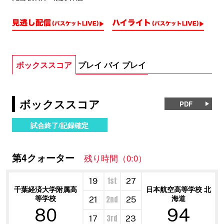
ボックススコア
プレイ バイ プレイ
ボックススコア
PDF
試合終了/記録確定
第4クォーター
残り時間（0:0）
1st
19
27
千葉経済大学附属高
日本航空高等学校 北
等学校
海道
2nd
21
25
80
94
3rd
17
23