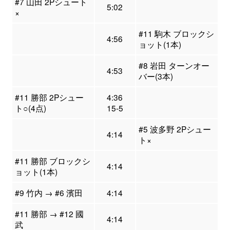
#7 山田 2Pシュート
5:02
×
#11 駒木 ブロックシ
4:56
ョット(1本)
#8 岩田 ターンオー
4:53
バー(3本)
#11 勝部 2Pシュー
4:36
ト○(4点)
15-5
#5 波多野 2Pシュー
4:14
ト×
#11 勝部 ブロックシ
4:14
ョット(1本)
#9 竹内 → #6 濱田
4:14
#11 勝部 → #12 國
4:14
武