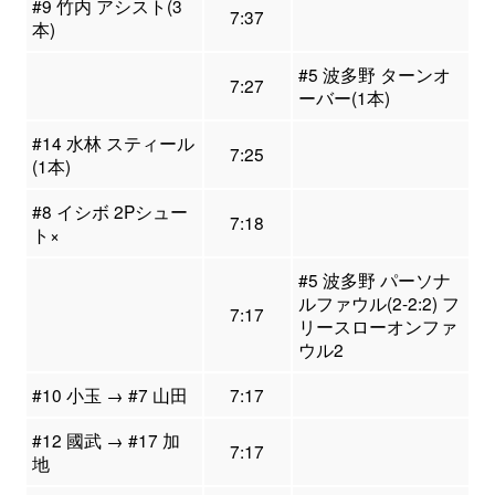
#9 竹内 アシスト(3
7:37
本)
#5 波多野 ターンオ
7:27
ーバー(1本)
#14 水林 スティール
7:25
(1本)
#8 イシボ 2Pシュー
7:18
ト×
#5 波多野 パーソナ
ルファウル(2-2:2) フ
7:17
リースローオンファ
ウル2
#10 小玉 → #7 山田
7:17
#12 國武 → #17 加
7:17
地