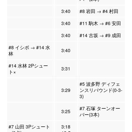
3:40
#8 岩田 → #4 村田
3:40
#11 駒木 → #6 安田
3:40
#14 古坂 → #9 成田
#8 イシボ → #14 水
3:40
林
#14 水林 2Pシュー
3:31
ト×
#5 波多野 ディフェ
3:29
ンスリバウンド(0-3-
3)
#7 石塚 ターンオー
3:25
バー(3本)
#7 山田 3Pシュート
3:18