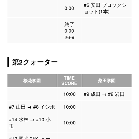
#6 安田 ブロックシ
0:00
ョット(1本)
終了
0:00
26-9
第2クォーター
TIME
桜花学園
柴田学園
SCORE
10:00
#9 成田 → #8 岩田
#7 山田 → #8 イシボ
10:00
#14 水林 → #10 小
10:00
玉
#12 國武 2Pシュー