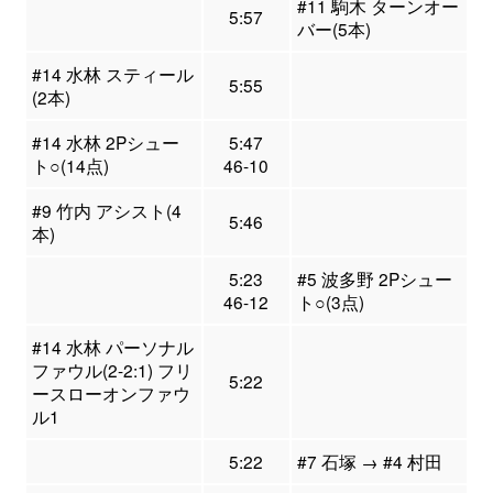
#11 駒木 ターンオー
5:57
バー(5本)
#14 水林 スティール
5:55
(2本)
#14 水林 2Pシュー
5:47
ト○(14点)
46-10
#9 竹内 アシスト(4
5:46
本)
5:23
#5 波多野 2Pシュー
46-12
ト○(3点)
#14 水林 パーソナル
ファウル(2-2:1) フリ
5:22
ースローオンファウ
ル1
5:22
#7 石塚 → #4 村田