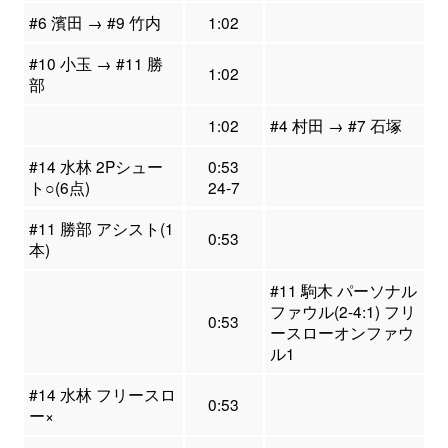
#6 濱田 → #9 竹内
1:02
#10 小玉 → #11 勝
1:02
部
1:02
#4 村田 → #7 石塚
#14 水林 2Pシュー
0:53
ト○(6点)
24-7
#11 勝部 アシスト(1
0:53
本)
#11 駒木 パーソナル
ファウル(2-4:1) フリ
0:53
ースローオンファウ
ル1
#14 水林 フリースロ
0:53
ー×