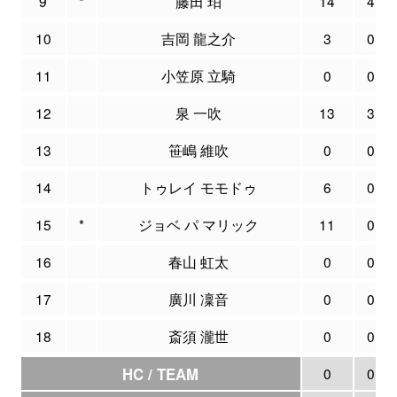
9
*
藤田 珀
14
4
10
吉岡 龍之介
3
0
11
小笠原 立騎
0
0
12
泉 一吹
13
3
13
笹嶋 維吹
0
0
14
トゥレイ モモドゥ
6
0
15
*
ジョベ パ マリック
11
0
16
春山 虹太
0
0
17
廣川 凜音
0
0
18
斎須 瀧世
0
0
HC / TEAM
0
0