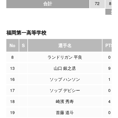
合計
72
8
25
福岡第一高等学校
No
S
選手名
PTS
8
ランドリガン 平良
0
13
山口 銀之丞
9
16
ソップ ハンソン
1
17
ソップ デビシー
0
18
崎濱 秀寿
4
19
首藤 道斗
0