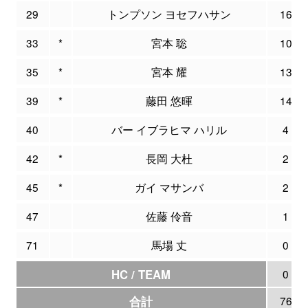
29
トンプソン ヨセフハサン
16
33
*
宮本 聡
10
35
*
宮本 耀
13
39
*
藤田 悠暉
14
40
バー イブラヒマ ハリル
4
42
*
長岡 大杜
2
45
*
ガイ マサンバ
2
47
佐藤 伶音
1
71
馬場 丈
0
HC / TEAM
0
合計
76