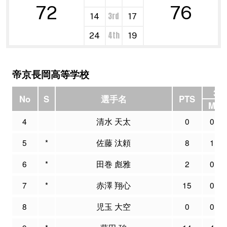
72
76
3rd
14
17
4th
24
19
帝京長岡高等学校
3P
No
S
選手名
PTS
M
4
清水 天太
0
0
5
*
佐藤 汰頼
8
1
6
*
田巻 彪雅
2
0
7
*
赤澤 翔心
15
0
8
児玉 大空
0
0