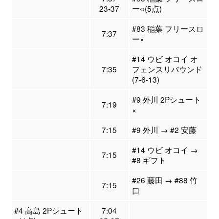
23-37
ー○(5点)
#83 稲葉 フリースロ
7:37
ー×
#14 ウビ オコイ オ
7:35
フェンスリバウンド
(7-6-13)
#9 外川 2Pシュート
7:19
×
7:15
#9 外川 → #2 安藤
#14 ウビ オコイ →
7:15
#8 ギフト
#26 藤田 → #88 竹
7:15
口
#4 高島 2Pシュート
7:04