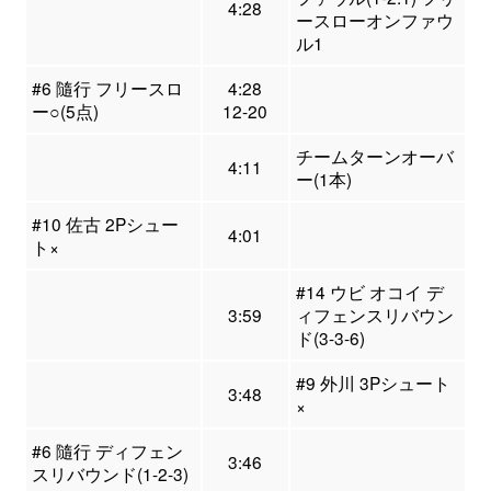
4:28
ースローオンファウ
ル1
#6 隨行 フリースロ
4:28
ー○(5点)
12-20
チームターンオーバ
4:11
ー(1本)
#10 佐古 2Pシュー
4:01
ト×
#14 ウビ オコイ デ
3:59
ィフェンスリバウン
ド(3-3-6)
#9 外川 3Pシュート
3:48
×
#6 隨行 ディフェン
3:46
スリバウンド(1-2-3)