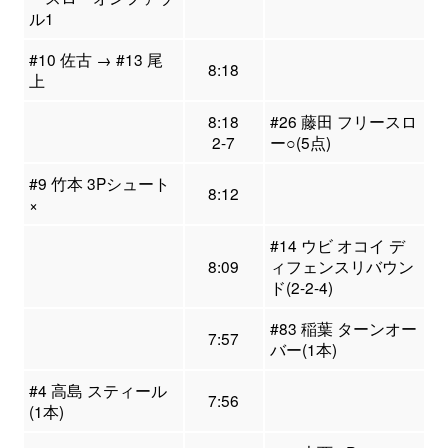
ル1
#10 佐古 → #13 尾
8:18
上
8:18
#26 藤田 フリースロ
2-7
ー○(5点)
#9 竹本 3Pシュート
8:12
×
#14 ウビ オコイ デ
8:09
ィフェンスリバウン
ド(2-2-4)
#83 稲葉 ターンオー
7:57
バー(1本)
#4 高島 スティール
7:56
(1本)