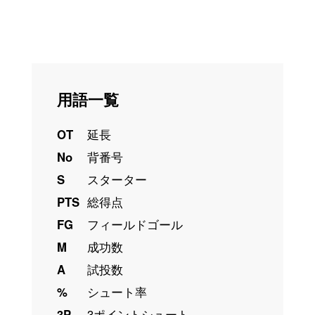
用語一覧
OT
延長
No
背番号
S
スターター
PTS
総得点
FG
フィールドゴール
M
成功数
A
試投数
%
シュート率
3P
3ポイントシュート