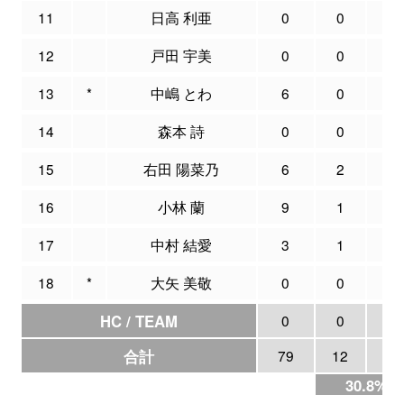
11
日高 利亜
0
0
0
12
戸田 宇美
0
0
0
13
*
中嶋 とわ
6
0
6
14
森本 詩
0
0
0
15
右田 陽菜乃
6
2
5
16
小林 蘭
9
1
1
17
中村 結愛
3
1
5
18
*
大矢 美敬
0
0
0
HC / TEAM
0
0
0
合計
79
12
39
30.8%