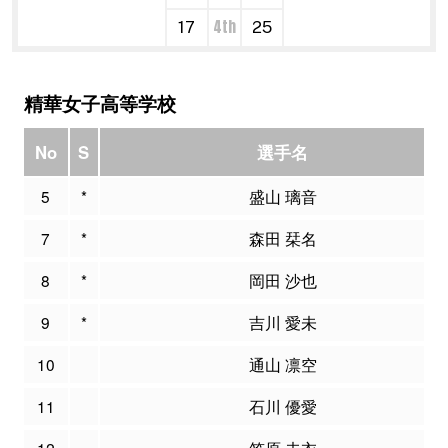
4th
17
25
精華女子高等学校
No
S
選手名
5
*
盛山 璃音
7
*
森田 栞名
8
*
岡田 沙也
9
*
吉川 愛未
10
通山 凛空
11
石川 優愛
12
笠原 未衣