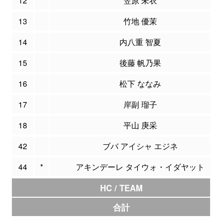
13
竹地 優茉
14
内八重 智夏
15
後藤 帆乃果
16
松下 ななみ
17
岸副 瑠子
18
平山 庚采
42
ブバ アイシャ エジネ
44
*
アキンデーレ タイウォ・イダヤット
HC / TEAM
合計