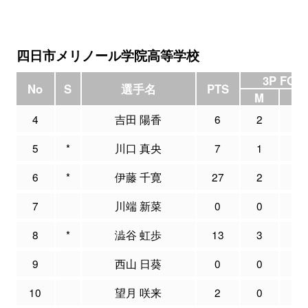
四日市メリノール学院高等学校
3P FG
No
S
選手名
PTS
M
A
4
吉田 陽香
6
2
3
5
*
川口 真央
7
1
2
6
*
伊藤 千寛
27
2
5
7
川端 新菜
0
0
0
8
*
澁谷 虹歩
13
3
9
9
西山 日葵
0
0
2
10
望月 咲来
2
0
1