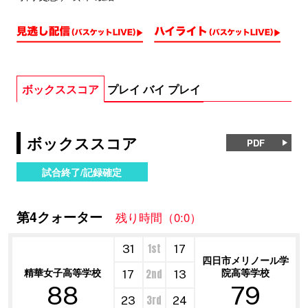
ボックススコア
プレイ バイ プレイ
ボックススコア
PDF
試合終了/記録確定
第4クォーター
残り時間（0:0）
1st
31
17
四日市メリノール学
精華女子高等学校
院高等学校
2nd
17
13
88
79
3rd
23
24