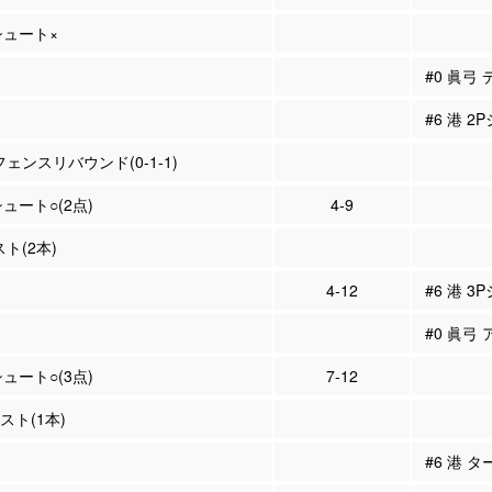
Pシュート×
#0 眞弓
#6 港 2
フェンスリバウンド(0-1-1)
シュート○(2点)
4-9
スト(2本)
4-12
#6 港 3
#0 眞弓 
シュート○(3点)
7-12
シスト(1本)
#6 港 