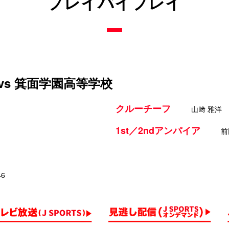
プレイバイプレイ
vs 箕面学園高等学校
クルーチーフ
山﨑 雅洋
1st／2ndアンパイア
前
46