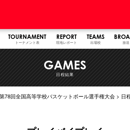
TOURNAMENT
REPORT
TEAMS
BROA
トーナメント表
現地レポート
出場校
放送
GAMES
日程結果
7年度 第78回全国高等学校バスケットボール選手権大会
日