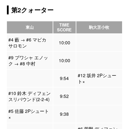
第2クォーター
TIME
東山
駒大苫小牧
SCORE
#4 藪 → #6 マビカ
10:00
サロモン
#9 ブワシャ エノッ
10:00
ク → #8 中村
#12 坂井 2Pシュー
9:54
ト×
#10 鈴木 ディフェン
9:52
スリバウンド(2-2-4)
#5 佐藤 2Pシュート
9:38
×
#6 菅野 ディフェン