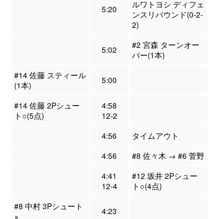
ルワトヨシ ディフェ
5:20
ンスリバウンド(0-2-
2)
#2 宮森 ターンオー
5:02
バー(1本)
#14 佐藤 スティール
5:00
(1本)
#14 佐藤 2Pシュー
4:58
ト○(5点)
12-2
4:56
タイムアウト
4:56
#8 佐々木 → #6 菅野
4:41
#12 坂井 2Pシュー
12-4
ト○(4点)
#8 中村 3Pシュート
4:23
×