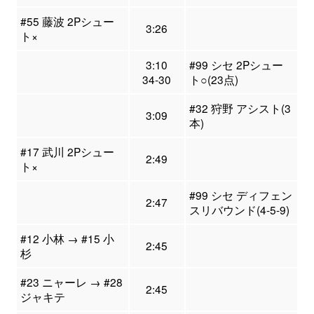
#55 藤波 2Pシュー
3:26
ト×
3:10
#99 シセ 2Pシュー
34-30
ト○(23点)
#32 狩野 アシスト(3
3:09
本)
#17 武川 2Pシュー
2:49
ト×
#99 シセ ディフェン
2:47
スリバウンド(4-5-9)
#12 小林 → #15 小
2:45
杉
#23 ニャーレ → #28
2:45
ジャキテ