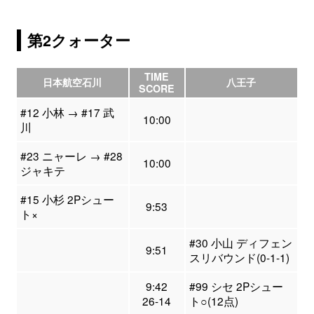
第2クォーター
TIME
日本航空石川
八王子
SCORE
#12 小林 → #17 武
10:00
川
#23 ニャーレ → #28
10:00
ジャキテ
#15 小杉 2Pシュー
9:53
ト×
#30 小山 ディフェン
9:51
スリバウンド(0-1-1)
9:42
#99 シセ 2Pシュー
26-14
ト○(12点)