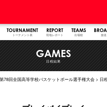
TOURNAMENT
REPORT
TEAMS
BROA
トーナメント表
現地レポート
出場校
放送
GAMES
日程結果
7年度 第78回全国高等学校バスケットボール選手権大会
日