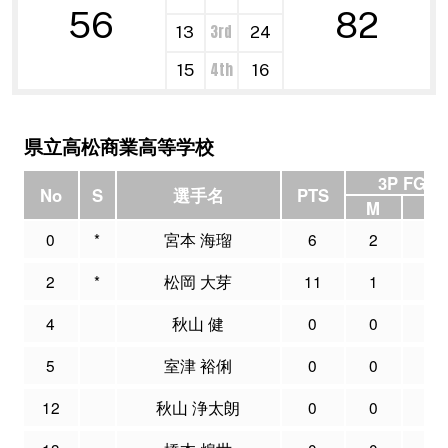
56
82
3rd
13
24
4th
15
16
県立高松商業高等学校
3P FG
No
S
選手名
PTS
M
A
0
*
宮本 海瑠
6
2
5
2
*
松岡 大芽
11
1
4
4
秋山 健
0
0
0
5
室津 裕俐
0
0
0
12
秋山 浄太朗
0
0
0