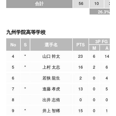
合計
56
10
38
26.3%
九州学院高等学校
3P FG
No
S
選手名
PTS
M
A
4
*
山口 幹太
23
6
14
5
*
上村 太志
16
2
6
6
若狭 龍生
2
0
4
7
*
進藤 孝虎
13
0
5
8
出井 志侑
0
0
0
9
*
井上 智稀
15
0
1