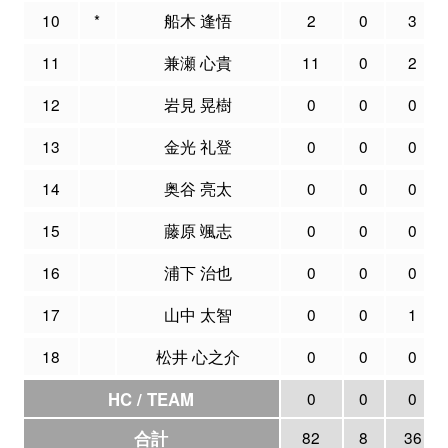
10
*
船木 逢悟
2
0
3
11
兼瀬 心貴
11
0
2
12
岩見 晃樹
0
0
0
13
金光 礼登
0
0
0
14
奥谷 亮太
0
0
0
15
藤原 颯志
0
0
0
16
浦下 治也
0
0
0
17
山中 太智
0
0
1
18
松井 心之介
0
0
0
HC / TEAM
0
0
0
合計
82
8
36