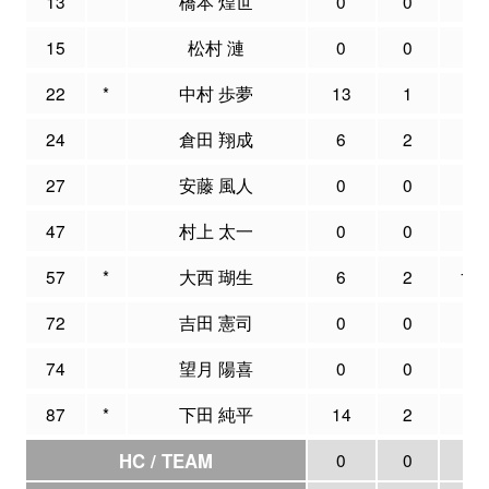
13
橋本 煌世
0
0
0
15
松村 漣
0
0
1
22
*
中村 歩夢
13
1
6
24
倉田 翔成
6
2
5
27
安藤 風人
0
0
0
47
村上 太一
0
0
0
57
*
大西 瑚生
6
2
13
72
吉田 憲司
0
0
0
74
望月 陽喜
0
0
0
87
*
下田 純平
14
2
4
HC / TEAM
0
0
0