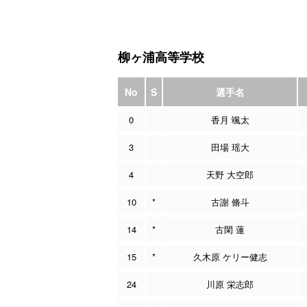
柳ヶ浦高等学校
No
S
選手名
0
香月 颯太
3
田場 瑶大
4
天野 大空郎
10
*
古謝 脩斗
14
*
古閑 蓮
15
*
久木原 ケリー健志
24
川原 栄志郎