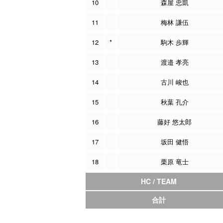
10
森屋 忠凱
11
梅林 謙伍
12
*
駒木 歩輝
13
渡邉 孝亮
14
古川 峻也
15
秋葉 孔介
16
藤好 悠太郎
17
坂田 健悟
18
栗原 竜士
HC / TEAM
合計