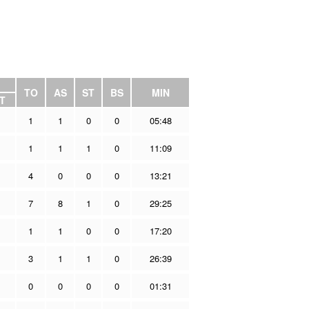
TO
AS
ST
BS
MIN
T
1
1
0
0
05:48
1
1
1
0
11:09
4
0
0
0
13:21
7
8
1
0
29:25
1
1
0
0
17:20
3
1
1
0
26:39
0
0
0
0
01:31