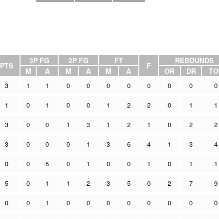
3P FG
2P FG
FT
REBOUNDS
PTS
F
M
A
M
A
M
A
OR
DR
TO
3
1
1
0
0
0
0
0
0
0
0
1
0
1
0
0
1
2
2
0
1
1
3
0
0
1
3
1
2
1
0
2
2
3
0
0
0
1
3
6
4
1
3
4
0
0
5
0
1
0
0
1
0
1
1
5
0
1
1
2
3
5
0
2
7
9
0
0
1
0
0
0
0
0
0
0
0