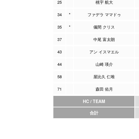
25
桃宇 航大
34
*
ファデラ ママドゥ
35
*
儀間 クリス
37
中尾 富太朗
43
アン イスマエル
44
山崎 瑛介
58
屋比久 仁唯
71
森田 佑月
HC / TEAM
合計