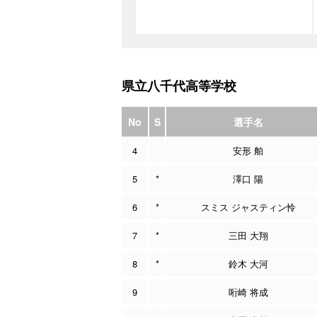
県立八千代高等学校
No
S
選手名
4
安形 舶
5
*
澤口 陽
6
*
スミス ジャスティン怜
7
*
三田 大翔
8
*
鈴木 大河
9
哘崎 将成