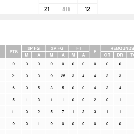
4th
21
12
3P FG
2P FG
FT
REBOUNDS
PTS
F
M
A
M
A
M
A
OR
DR
T
0
0
0
0
0
0
0
0
0
0
21
0
3
9
25
3
4
4
3
3
6
0
5
3
5
0
0
4
3
4
5
1
3
1
1
0
0
2
0
1
11
0
2
5
7
1
3
3
1
1
0
0
1
0
0
0
0
0
0
0