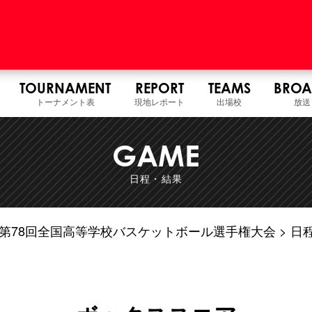
TOURNAMENT
REPORT
TEAMS
BROA
トーナメント表
現地レポート
出場校
放送
GAME
日程・結果
7年度 第78回全国高等学校バスケットボール選手権大会
日