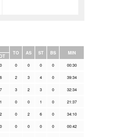
TO
AS
ST
BS
MIN
OT
0
0
0
0
0
00:30
6
2
3
4
0
39:34
7
3
2
3
0
32:34
1
0
0
1
0
21:37
2
0
2
6
0
34:10
0
0
0
0
0
00:42