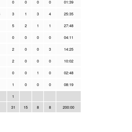
0
0
0
0
01:39
3
3
1
3
4
25:35
5
2
1
1
27:48
0
0
0
0
04:11
2
0
0
3
14:25
2
0
0
0
10:02
0
0
1
0
02:48
1
0
0
0
08:19
1
1
31
15
8
8
200:00