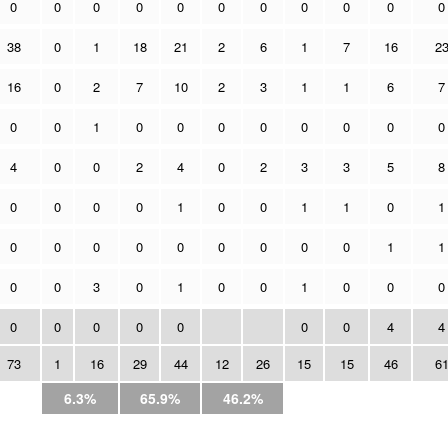
0
0
0
0
0
0
0
0
0
0
0
38
0
1
18
21
2
6
1
7
16
2
16
0
2
7
10
2
3
1
1
6
7
0
0
1
0
0
0
0
0
0
0
0
4
0
0
2
4
0
2
3
3
5
8
0
0
0
0
1
0
0
1
1
0
1
0
0
0
0
0
0
0
0
0
1
1
0
0
3
0
1
0
0
1
0
0
0
0
0
0
0
0
0
0
4
4
73
1
16
29
44
12
26
15
15
46
6
6.3%
65.9%
46.2%