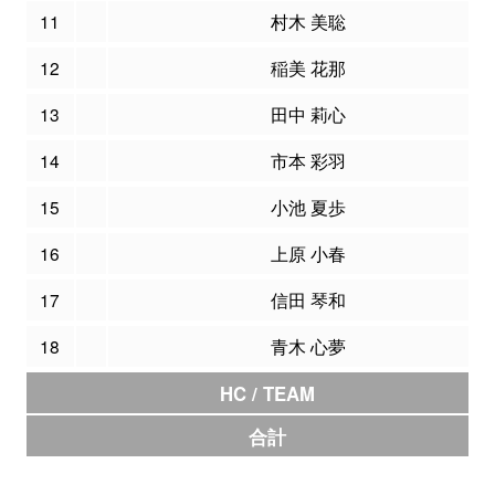
11
村木 美聡
12
稲美 花那
13
田中 莉心
14
市本 彩羽
15
小池 夏歩
16
上原 小春
17
信田 琴和
18
青木 心夢
HC / TEAM
合計