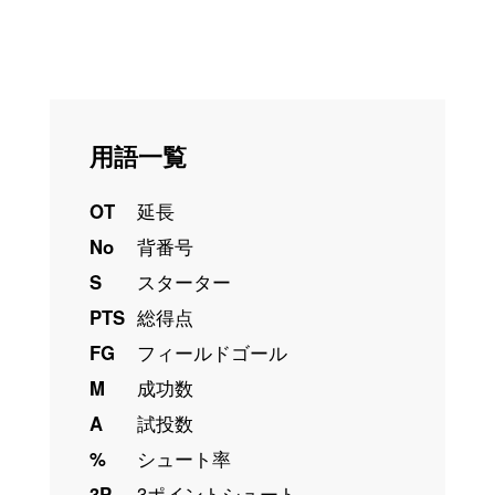
用語一覧
OT
延長
No
背番号
S
スターター
PTS
総得点
FG
フィールドゴール
M
成功数
A
試投数
%
シュート率
3P
3ポイントシュート