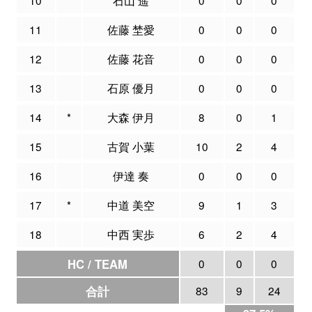
11
佐藤 埜愛
0
0
0
12
佐藤 花音
0
0
0
13
石原 優月
0
0
0
14
*
大森 伊月
8
0
1
15
古賀 小葉
10
2
4
16
伊達 奏
0
0
0
17
*
中道 美空
9
1
3
18
中西 実歩
6
2
4
HC / TEAM
0
0
0
合計
83
9
24