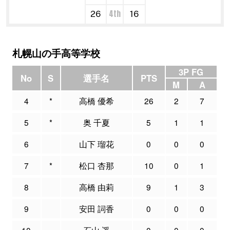
4th
26
16
札幌山の手高等学校
3P FG
No
S
選手名
PTS
M
A
4
*
高橋 優希
26
2
7
5
*
奥 千夏
5
1
1
6
山下 瑠花
0
0
0
7
*
松口 杏那
10
0
1
8
高橋 由莉
9
1
3
9
安田 詞香
0
0
0
10
石山 遥
0
0
0