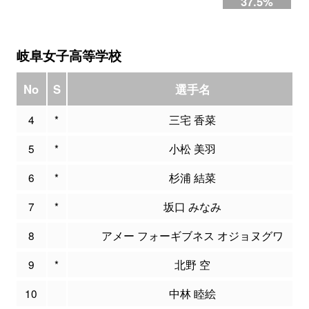
37.5%
岐阜女子高等学校
No
S
選手名
4
*
三宅 香菜
5
*
小松 美羽
6
*
杉浦 結菜
7
*
坂口 みなみ
8
アメー フォーギブネス オジョヌグワ
9
*
北野 空
10
中林 睦絵