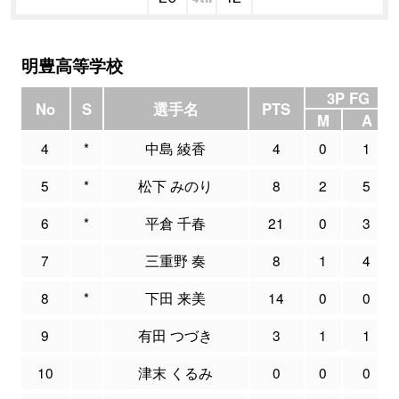
明豊高等学校
3P FG
No
S
選手名
PTS
M
A
4
*
中島 綾香
4
0
1
5
*
松下 みのり
8
2
5
6
*
平倉 千春
21
0
3
7
三重野 奏
8
1
4
8
*
下田 来美
14
0
0
9
有田 つづき
3
1
1
10
津末 くるみ
0
0
0