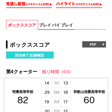
ボックススコア
プレイ バイ プレイ
ボックススコア
PDF
試合終了/記録確定
第4クォーター
残り時間（0:0）
1st
14
13
明豊高等学校
和歌山信愛高等学校
2nd
29
18
82
60
3rd
19
17
4th
20
12