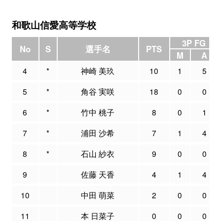
和歌山信愛高等学校
3P FG
No
S
選手名
PTS
M
A
4
*
神崎 美玖
10
1
5
5
*
角谷 実咲
18
0
0
6
*
竹中 桃子
8
0
1
7
*
浦田 沙希
7
1
4
8
*
石山 紗衣
9
0
0
9
佐藤 天香
4
1
4
10
中田 萌菜
2
0
0
11
本 日菜子
0
0
0