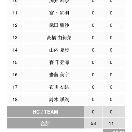
11
宮下 絢羽
0
0
0
12
武田 望沙
0
0
0
13
高橋 由莉菜
0
0
0
14
山内 夏歩
0
0
0
15
森 千登瀬
0
0
0
16
齋藤 美宇
0
0
0
17
布川 友結
0
0
0
18
鈴木 咲絢
0
0
0
HC / TEAM
0
0
0
合計
58
11
48