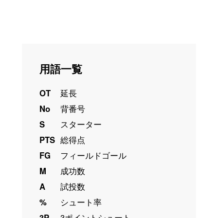
用語一覧
OT
延長
No
背番号
S
スターター
PTS
総得点
FG
フィールドゴール
M
成功数
A
試投数
%
シュート率
3P
3ポイントシュート