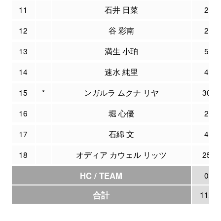
11
石井 日菜
2
12
谷 彩南
2
13
満生 小珀
5
14
速水 純里
4
15
*
ンガルラ ムクナ リヤ
30
16
堀 心優
2
17
石綿 文
4
18
オディア カウェル リッツ
25
HC / TEAM
0
合計
112