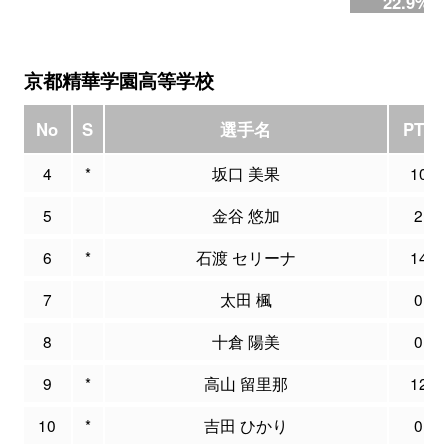
22.9%
京都精華学園高等学校
No
S
選手名
PTS
4
*
坂口 美果
10
5
金谷 悠加
2
6
*
石渡 セリーナ
14
7
太田 楓
0
8
十倉 陽美
0
9
*
高山 留里那
12
10
*
吉田 ひかり
0