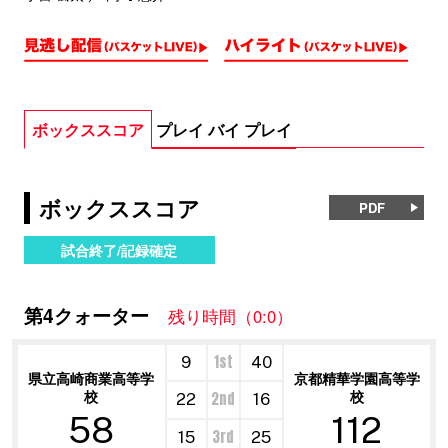
ボックススコア
プレイ バイ プレイ
ボックススコア
PDF
試合終了/記録確定
第4クォーター
残り時間（0:0）
1st
9
40
県立高崎商業高等学
京都精華学園高等学
校
校
2nd
22
16
58
112
3rd
15
25