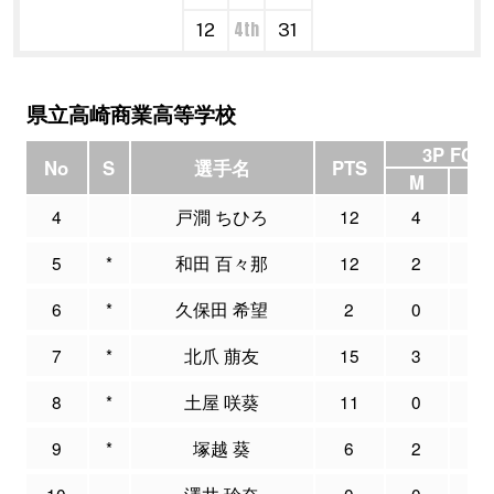
4th
12
31
県立高崎商業高等学校
3P FG
No
S
選手名
PTS
M
A
4
戸澗 ちひろ
12
4
13
5
*
和田 百々那
12
2
13
6
*
久保田 希望
2
0
6
7
*
北爪 萠友
15
3
5
8
*
土屋 咲葵
11
0
0
9
*
塚越 葵
6
2
11
10
澤井 玲奈
0
0
0