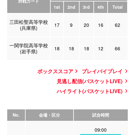
対戦カード
1st
2nd
3rd
4th
Total
三田松聖高等学校
17
9
20
16
62
(兵庫県)
一関学院高等学校
18
18
18
12
66
(岩手県)
ボックススコア
プレイバイプレイ
見逃し配信(バスケットLIVE)
ハイライト(バスケットLIVE)
No.
会場・区分
試合時間
09:00