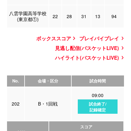
八雲学園高等学校
22
28
31
13
94
(東京都①)
ボックススコア
プレイバイプレイ
見逃し配信(バスケットLIVE)
ハイライト(バスケットLIVE)
No.
会場・区分
試合時間
09:00
202
B・1回戦
試合終了/
記録確定
スコア