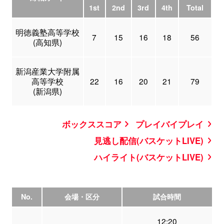
1st
2nd
3rd
4th
Total
明徳義塾高等学校
7
15
16
18
56
(高知県)
新潟産業大学附属
高等学校
22
16
20
21
79
(新潟県)
ボックススコア
プレイバイプレイ
見逃し配信(バスケットLIVE)
ハイライト(バスケットLIVE)
No.
会場・区分
試合時間
12:20