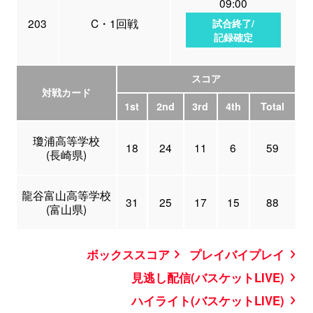
09:00
203
C・1回戦
試合終了/
記録確定
スコア
対戦カード
1st
2nd
3rd
4th
Total
瓊浦高等学校
18
24
11
6
59
(長崎県)
龍谷富山高等学校
31
25
17
15
88
(富山県)
ボックススコア
プレイバイプレイ
見逃し配信(バスケットLIVE)
ハイライト(バスケットLIVE)