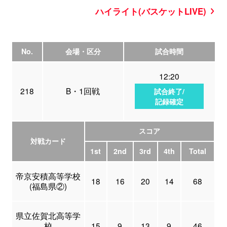
ハイライト(バスケットLIVE)
No.
会場・区分
試合時間
12:20
218
B・1回戦
試合終了/
記録確定
スコア
対戦カード
1st
2nd
3rd
4th
Total
帝京安積高等学校
18
16
20
14
68
(福島県②)
県立佐賀北高等学
校
15
9
13
9
46