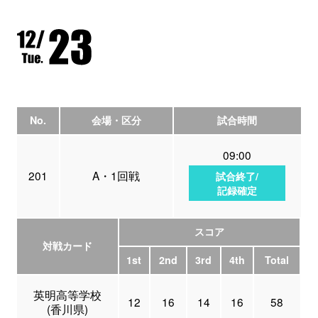
No.
会場・区分
試合時間
09:00
201
A・1回戦
試合終了/
記録確定
スコア
対戦カード
1st
2nd
3rd
4th
Total
英明高等学校
12
16
14
16
58
(香川県)