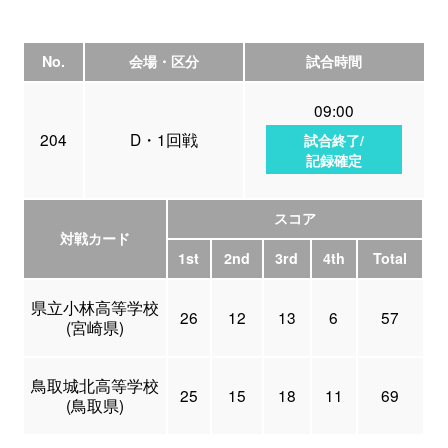
No.
会場・区分
試合時間
09:00
204
D・1回戦
試合終了/
記録確定
スコア
対戦カード
1st
2nd
3rd
4th
Total
県立小林高等学校
26
12
13
6
57
(宮崎県)
鳥取城北高等学校
25
15
18
11
69
(鳥取県)