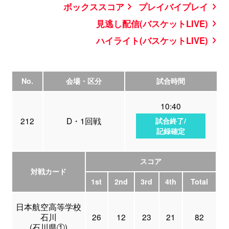
ボックススコア
プレイバイプレイ
見逃し配信(バスケットLIVE)
ハイライト(バスケットLIVE)
No.
会場・区分
試合時間
10:40
212
D・1回戦
試合終了/
記録確定
スコア
対戦カード
1st
2nd
3rd
4th
Total
日本航空高等学校
石川
26
12
23
21
82
(石川県①)