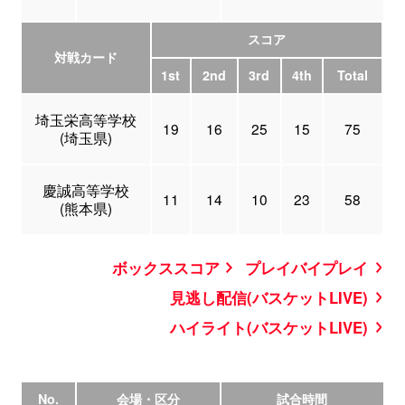
スコア
対戦カード
1st
2nd
3rd
4th
Total
埼玉栄高等学校
19
16
25
15
75
(埼玉県)
慶誠高等学校
11
14
10
23
58
(熊本県)
ボックススコア
プレイバイプレイ
見逃し配信(バスケットLIVE)
ハイライト(バスケットLIVE)
No.
会場・区分
試合時間