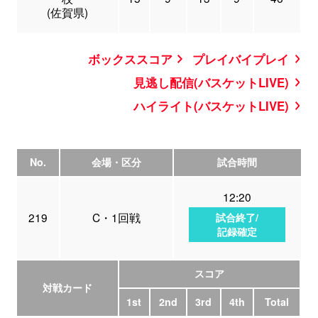
(佐賀県)
ボックススコア
プレイバイプレイ
見逃し配信(バスケットLIVE)
ハイライト(バスケットLIVE)
No.
会場・区分
試合時間
12:20
219
C・1回戦
試合終了/
記録確定
スコア
対戦カード
1st
2nd
3rd
4th
Total