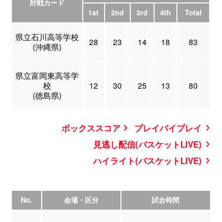
対戦カード
1st
2nd
3rd
4th
Total
県立石川高等学校
28
23
14
18
83
(沖縄県)
県立富岡東高等学
校
12
30
25
13
80
(徳島県)
ボックススコア
プレイバイプレイ
見逃し配信(バスケットLIVE)
ハイライト(バスケットLIVE)
No.
会場・区分
試合時間