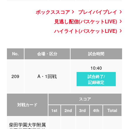
ボックススコア
プレイバイプレイ
見逃し配信(バスケットLIVE)
ハイライト(バスケットLIVE)
No.
会場・区分
試合時間
10:40
209
A・1回戦
試合終了/
記録確定
スコア
対戦カード
1st
2nd
3rd
4th
Total
柴田学園大学附属