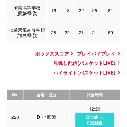
済美高等学校
16
18
22
25
81
(愛媛県②)
福島東稜高等学校
25
22
21
21
89
(福島県①)
ボックススコア
プレイバイプレイ
見逃し配信(バスケットLIVE)
ハイライト(バスケットLIVE)
No.
会場・区分
試合時間
12:20
220
D・1回戦
試合終了/
記録確定