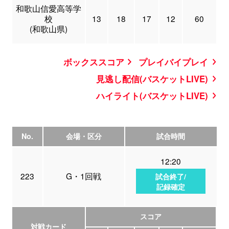
和歌山信愛高等学
校
13
18
17
12
60
(和歌山県)
ボックススコア
プレイバイプレイ
見逃し配信(バスケットLIVE)
ハイライト(バスケットLIVE)
No.
会場・区分
試合時間
12:20
223
G・1回戦
試合終了/
記録確定
スコア
対戦カード