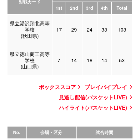
対戦カード
1st
2nd
3rd
4th
Total
県立湯沢翔北高等
学校
17
29
24
33
103
(秋田県)
県立徳山商工高等
学校
7
14
18
14
53
(山口県)
ボックススコア
プレイバイプレイ
見逃し配信(バスケットLIVE)
ハイライト(バスケットLIVE)
No.
会場・区分
試合時間