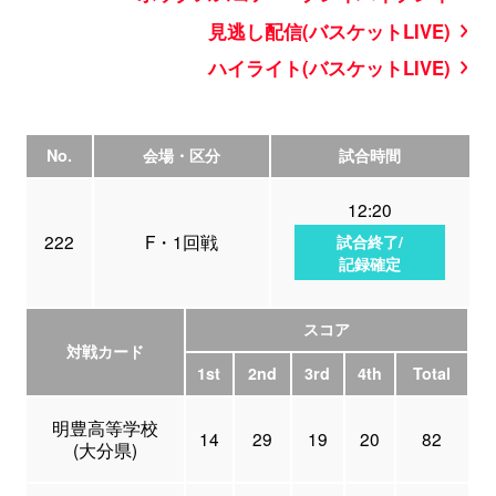
見逃し配信(バスケットLIVE)
ハイライト(バスケットLIVE)
No.
会場・区分
試合時間
12:20
222
F・1回戦
試合終了/
記録確定
スコア
対戦カード
1st
2nd
3rd
4th
Total
明豊高等学校
14
29
19
20
82
(大分県)