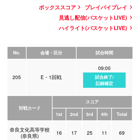
ボックススコア
プレイバイプレイ
見逃し配信(バスケットLIVE)
ハイライト(バスケットLIVE)
No.
会場・区分
試合時間
09:00
205
E・1回戦
試合終了/
記録確定
スコア
対戦カード
1st
2nd
3rd
4th
Total
奈良文化高等学校
16
17
25
11
69
(奈良県)