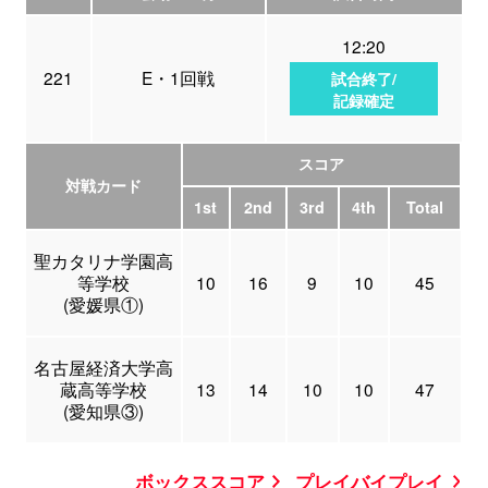
12:20
221
E・1回戦
試合終了/
記録確定
スコア
対戦カード
1st
2nd
3rd
4th
Total
聖カタリナ学園高
等学校
10
16
9
10
45
(愛媛県①)
名古屋経済大学高
蔵高等学校
13
14
10
10
47
(愛知県③)
ボックススコア
プレイバイプレイ