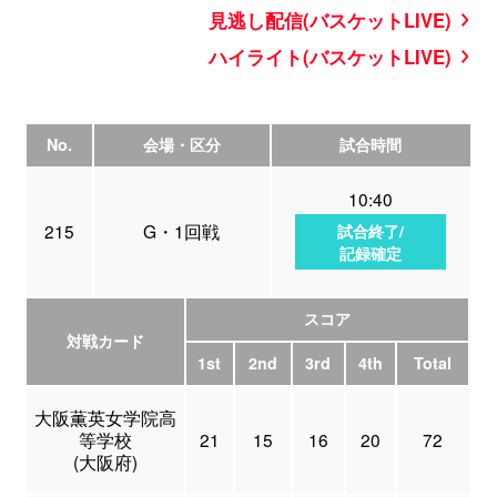
見逃し配信(バスケットLIVE)
ハイライト(バスケットLIVE)
No.
会場・区分
試合時間
10:40
215
G・1回戦
試合終了/
記録確定
スコア
対戦カード
1st
2nd
3rd
4th
Total
大阪薫英女学院高
等学校
21
15
16
20
72
(大阪府)