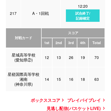
12:20
217
A・1回戦
試合終了/
記録確定
スコア
対戦カード
1st
2nd
3rd
4th
Total
星城高等学校
12
13
26
19
70
(愛知県②)
星槎国際高等学校
湘南
14
15
16
18
63
(神奈川県)
ボックススコア
プレイバイプレイ
見逃し配信(バスケットLIVE)