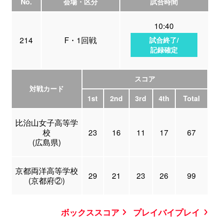
No.
会場・区分
試合時間
10:40
214
F・1回戦
試合終了/
記録確定
スコア
対戦カード
1st
2nd
3rd
4th
Total
比治山女子高等学
校
23
16
11
17
67
(広島県)
京都両洋高等学校
29
21
23
26
99
(京都府②)
ボックススコア
プレイバイプレイ