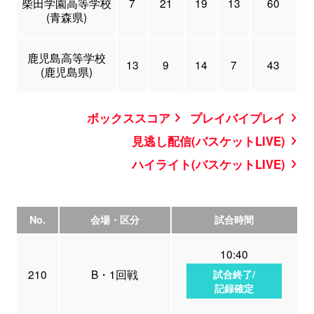
柴田学園高等学校
7
21
19
13
60
(青森県)
鹿児島高等学校
13
9
14
7
43
(鹿児島県)
ボックススコア
プレイバイプレイ
見逃し配信(バスケットLIVE)
ハイライト(バスケットLIVE)
No.
会場・区分
試合時間
10:40
210
B・1回戦
試合終了/
記録確定