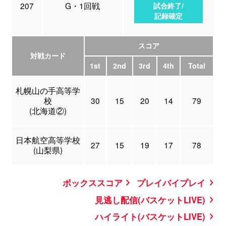
207
G・1回戦
試合終了/
記録確定
スコア
対戦カード
1st
2nd
3rd
4th
Total
札幌山の手高等学
校
30
15
20
14
79
(北海道②)
日本航空高等学校
27
15
19
17
78
(山梨県)
ボックススコア
プレイバイプレイ
見逃し配信(バスケットLIVE)
ハイライト(バスケットLIVE)