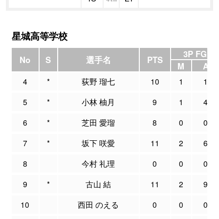
星城高等学校
3P FG
No
S
選手名
PTS
M
A
4
*
荻野 瑠七
10
1
1
5
*
小林 柚月
9
1
4
6
*
芝田 愛瑠
8
0
0
7
*
坂下 咲愛
11
2
6
8
今村 礼理
0
0
0
9
*
古山 結
11
2
9
10
西田 のえる
0
0
0