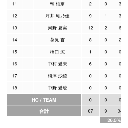
11
韓 柚奈
2
0
3
12
坪井 瑚乃佳
9
1
3
13
河野 夏実
12
2
6
14
葛見 杏
8
0
2
15
橋口 涼
1
0
0
16
中村 愛未
6
0
0
17
梅津 沙綾
0
0
0
18
中野 愛琉
0
0
0
HC / TEAM
0
0
0
合計
87
9
34
26.5%