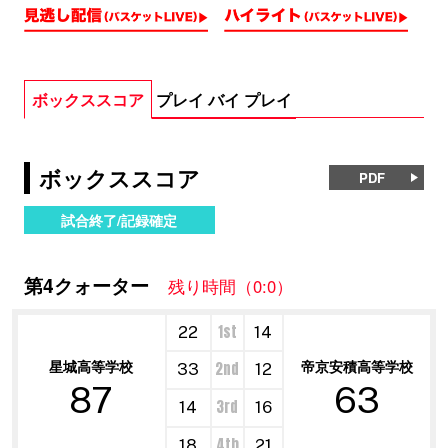
ボックススコア
プレイ バイ プレイ
ボックススコア
PDF
試合終了/記録確定
第4クォーター
残り時間（0:0）
1st
22
14
星城高等学校
帝京安積高等学校
2nd
33
12
87
63
3rd
14
16
4th
18
21