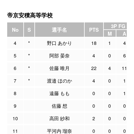
帝京安積高等学校
3P FG
No
S
選手名
PTS
M
A
4
*
野口 あかり
18
1
4
5
*
阿部 晏奈
4
0
6
6
*
佐藤 唯月
22
4
11
7
*
渡邉 ほのか
4
0
1
8
遠藤 もも
0
0
1
9
佐藤 想
0
0
0
10
高田 紗和
2
0
0
11
平河内 瑠奈
0
0
0