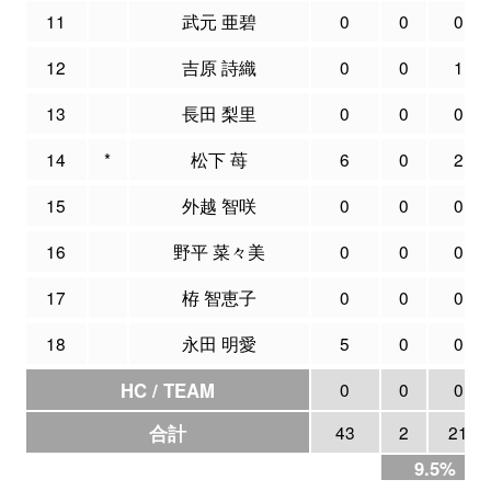
11
武元 亜碧
0
0
0
12
吉原 詩織
0
0
1
13
長田 梨里
0
0
0
14
*
松下 苺
6
0
2
15
外越 智咲
0
0
0
16
野平 菜々美
0
0
0
17
栫 智恵子
0
0
0
18
永田 明愛
5
0
0
HC / TEAM
0
0
0
合計
43
2
21
9.5%