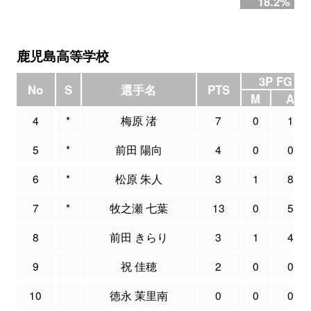
18.2%
鹿児島高等学校
3P FG
No
S
選手名
PTS
M
A
4
*
梅原 渚
7
0
1
5
*
前田 陽向
4
0
0
6
*
松原 朱人
3
1
8
7
*
牧之瀬 七葉
13
0
5
8
前田 きらり
3
1
4
9
祝 佳穂
2
0
0
10
徳永 茉里南
0
0
0