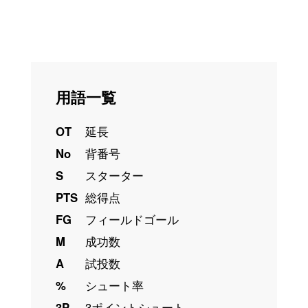
用語一覧
OT
延長
No
背番号
S
スターター
PTS
総得点
FG
フィールドゴール
M
成功数
A
試投数
%
シュート率
3P
3ポイントシュート