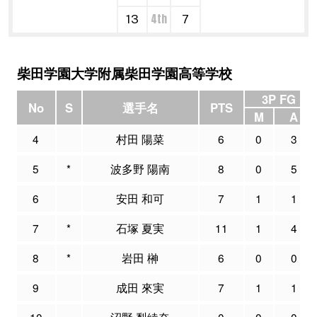
4th
13
7
柴田学園大学附属柴田学園高等学校
3P FG
No
S
選手名
PTS
M
A
4
村田 陽菜
6
0
3
5
*
波多野 陽南
8
0
5
6
安田 和可
7
1
1
7
*
石塚 夏実
11
1
4
8
*
岩田 榊
6
0
0
9
成田 來実
7
1
1
10
沼野 梨綾奈
0
0
0