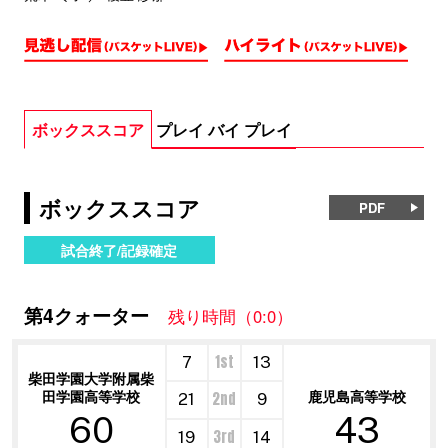
ボックススコア
プレイ バイ プレイ
ボックススコア
PDF
試合終了/記録確定
第4クォーター
残り時間（0:0）
1st
7
13
柴田学園大学附属柴
田学園高等学校
鹿児島高等学校
2nd
21
9
60
43
3rd
19
14