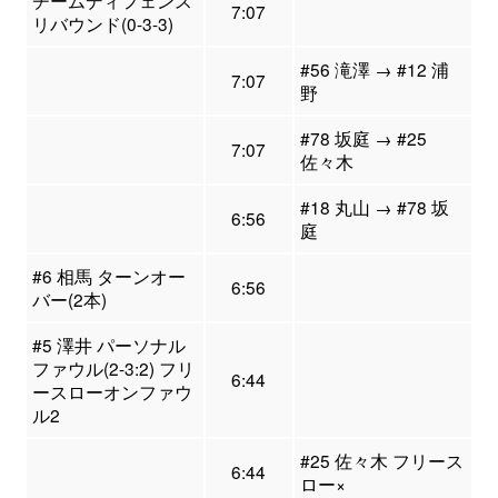
チームディフェンス
7:07
リバウンド(0-3-3)
#56 滝澤 → #12 浦
7:07
野
#78 坂庭 → #25
7:07
佐々木
#18 丸山 → #78 坂
6:56
庭
#6 相馬 ターンオー
6:56
バー(2本)
#5 澤井 パーソナル
ファウル(2-3:2) フリ
6:44
ースローオンファウ
ル2
#25 佐々木 フリース
6:44
ロー×