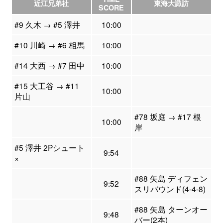
近江兄弟社
東海大諏訪
SCORE
#9 久木 → #5 澤井
10:00
#10 川崎 → #6 相馬
10:00
#14 大西 → #7 田中
10:00
#15 大工谷 → #11
10:00
片山
#78 坂庭 → #17 根
10:00
岸
#5 澤井 2Pシュート
9:54
×
#88 矢島 ディフェン
9:52
スリバウンド(4-4-8)
#88 矢島 ターンオー
9:48
バー(2本)