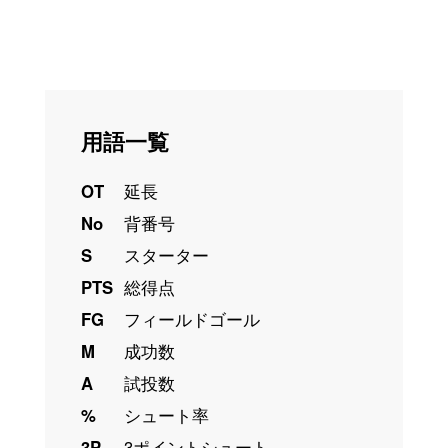
用語一覧
OT
延長
No
背番号
S
スターター
PTS
総得点
FG
フィールドゴール
M
成功数
A
試投数
%
シュート率
3P
3ポイントシュート