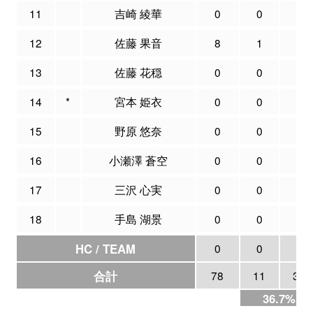
11
吉崎 綾華
0
0
0
12
佐藤 果音
8
1
1
13
佐藤 花穏
0
0
2
14
*
宮本 姫衣
0
0
0
15
野原 悠奈
0
0
0
16
小瀬澤 蒼空
0
0
0
17
三沢 心実
0
0
0
18
手島 湖景
0
0
0
HC / TEAM
0
0
0
合計
78
11
30
36.7%