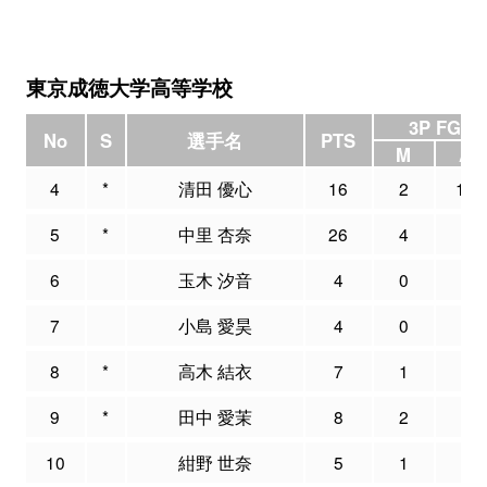
東京成徳大学高等学校
3P FG
No
S
選手名
PTS
M
A
4
*
清田 優心
16
2
10
5
*
中里 杏奈
26
4
8
6
玉木 汐音
4
0
0
7
小島 愛昊
4
0
1
8
*
高木 結衣
7
1
4
9
*
田中 愛茉
8
2
3
10
紺野 世奈
5
1
1