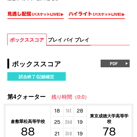
ボックススコア
プレイ バイ プレイ
ボックススコア
PDF
試合終了/記録確定
第4クォーター
残り時間（0:0）
1st
18
28
東京成徳大学高等学
倉敷翠松高等学校
校
2nd
25
19
88
78
3rd
21
19