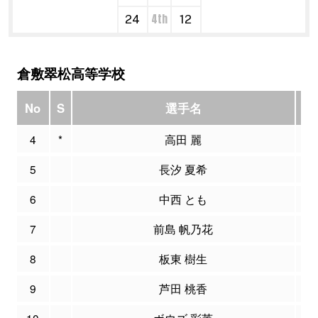
4th
24
12
倉敷翠松高等学校
No
S
選手名
PT
4
*
高田 麗
1
5
長汐 夏希
0
6
中西 とも
1
7
前島 帆乃花
5
8
板東 樹生
1
9
芦田 桃香
2
10
ボウズ 彩莱
5