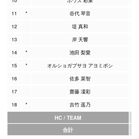
11
*
谷代 琴音
1
12
堤 真和
0
13
岸 天響
0
14
*
池田 梨愛
1
15
*
オルショガブサヨ アヨミポシ
2
16
佐多 菜智
0
17
齋藤 凜彩
2
18
*
吉竹 遥乃
9
HC / TEAM
0
合計
8