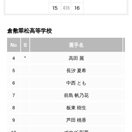
4th
15
16
倉敷翠松高等学校
No
S
選手名
P
4
*
高田 麗
7
5
長汐 夏希
0
6
中西 とも
0
7
前島 帆乃花
4
8
板東 樹生
0
9
芦田 桃香
0
10
ボウズ 彩莱
2