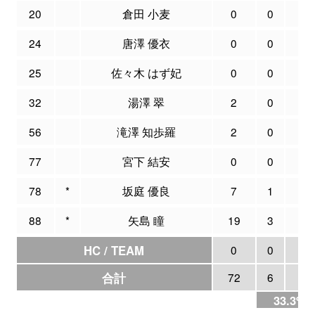
20
倉田 小麦
0
0
0
24
唐澤 優衣
0
0
0
25
佐々木 はず妃
0
0
2
32
湯澤 翠
2
0
0
56
滝澤 知歩羅
2
0
0
77
宮下 結安
0
0
0
78
*
坂庭 優良
7
1
4
88
*
矢島 瞳
19
3
4
HC / TEAM
0
0
0
合計
72
6
18
33.3%