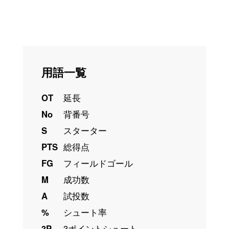
用語一覧
OT
延長
No
背番号
S
スターター
PTS
総得点
FG
フィールドゴール
M
成功数
A
試投数
%
シュート率
3P
3ポイントシュート