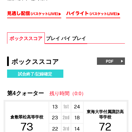
ボックススコア
プレイ バイ プレイ
ボックススコア
PDF
試合終了/記録確定
第4クォーター
残り時間（0:0）
1st
13
24
東海大学付属諏訪高
倉敷翠松高等学校
等学校
2nd
23
18
73
72
3rd
22
14