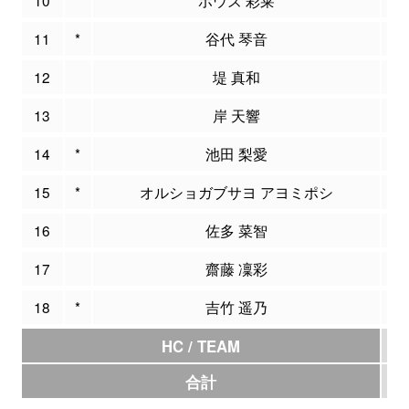
11
*
谷代 琴音
1
12
堤 真和
0
13
岸 天響
2
14
*
池田 梨愛
7
15
*
オルショガブサヨ アヨミポシ
2
16
佐多 菜智
0
17
齋藤 凜彩
3
18
*
吉竹 遥乃
1
HC / TEAM
0
合計
7