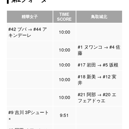
TIME
精華女子
鳥取城北
SCORE
#42 ブバ → #44 ア
10:00
キンデーレ
#1 ヌワンコ → #4 佐
10:00
藤
10:00
#17 岩田 → #5 坂根
#18 新美 → #12 実
10:00
井
#21 阿部 → #20 エ
10:00
フェアドゥエ
#9 吉川 3Pシュート
9:51
×