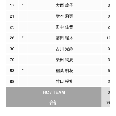
17
*
大西 凛子
3
21
増本 莉実
0
25
田中 佳音
2
26
*
藤田 瑞木
10
30
古川 光鈴
0
70
柴田 絢夏
3
83
*
稲葉 明花
5
88
竹口 桜礼
2
HC / TEAM
0
合計
99