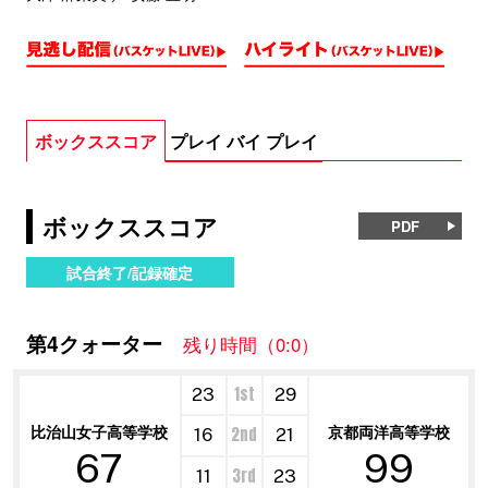
ボックススコア
プレイ バイ プレイ
ボックススコア
PDF
試合終了/記録確定
第4クォーター
残り時間（0:0）
1st
23
29
比治山女子高等学校
京都両洋高等学校
2nd
16
21
67
99
3rd
11
23