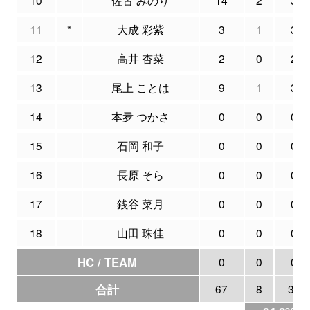
11
*
大成 彩紫
3
1
3
12
高井 杏菜
2
0
2
13
尾上 ことは
9
1
3
14
本夛 つかさ
0
0
0
15
石岡 和子
0
0
0
16
長原 そら
0
0
0
17
銭谷 菜月
0
0
0
18
山田 珠佳
0
0
0
HC / TEAM
0
0
0
合計
67
8
33