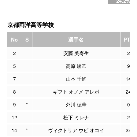
24.2%
京都両洋高等学校
No
S
選手名
PTS
2
安藤 美寿生
2
5
高原 綾乙
9
7
山本 千絢
14
8
ギフト オノメ アレボ
24
9
*
外川 穂華
0
12
松下 ミレナ
2
14
*
ヴィクトリア ウビ オコイ
23