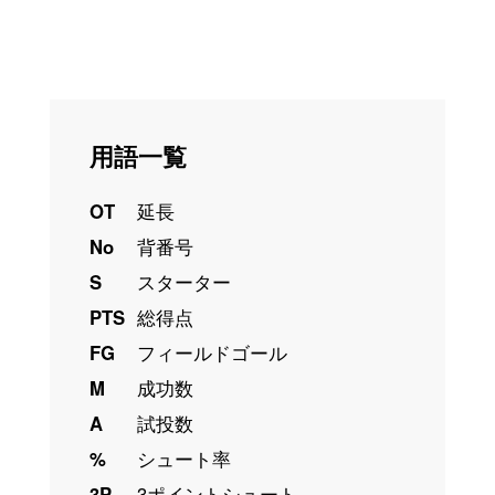
用語一覧
OT
延長
No
背番号
S
スターター
PTS
総得点
FG
フィールドゴール
M
成功数
A
試投数
%
シュート率
3P
3ポイントシュート