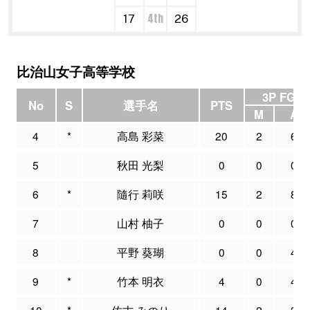
4th
17
26
比治山女子高等学校
3P FG
No
S
選手名
PTS
M
A
4
*
高島 彩菜
20
2
6
5
秋田 光梨
0
0
0
6
*
隨行 莉咲
15
2
8
7
山村 柚子
0
0
0
8
平野 葵瑚
0
0
4
9
*
竹本 明衣
4
0
4
10
*
佐古 みのり
14
2
3