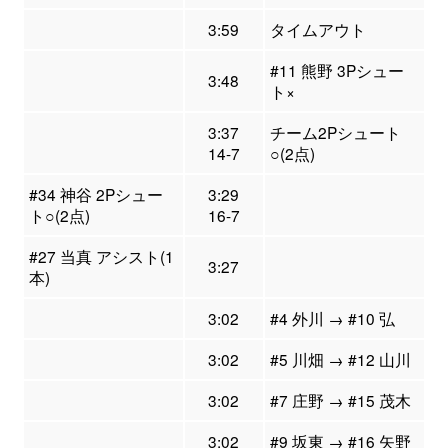
3:59
タイムアウト
#11 熊野 3Pシュー
3:48
ト×
3:37
チーム2Pシュート
14-7
○(2点)
#34 神谷 2Pシュー
3:29
ト○(2点)
16-7
#27 当真 アシスト(1
3:27
本)
3:02
#4 外川 → #10 弘
3:02
#5 川畑 → #12 山川
3:02
#7 庄野 → #15 茂木
3:02
#9 坂東 → #16 矢野