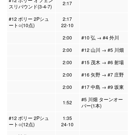
#12 ボリー オフェン
2:17
スリバウンド(3-4-7)
#12 ボリー 2Pシュ
2:17
ート○(10点)
22-10
2:00
#10 弘 → #4 外川
2:00
#12 山川 → #5 川畑
2:00
#15 茂木 → #6 射場
2:00
#16 矢野 → #7 庄野
2:00
#17 中島 → #9 坂東
#5 川畑 ターンオー
1:52
バー(1本)
#12 ボリー 2Pシュ
1:35
ート○(12点)
24-10