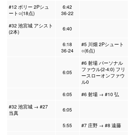
#12 ボリー 2Pシュ
6:42
ート○(18点)
36-22
#32 池宮城 アシスト
6:40
(2本)
6:18
#5 川畑 2Pシュート
36-24
○(6点)
#6 射場 パーソナル
ファウル(2-4:0) フリ
6:05
ースローオンファウ
ル0
6:05
#6 射場 → #10 弘
#32 池宮城 → #27
6:05
当真
5:55
#7 庄野 → #8 遠藤