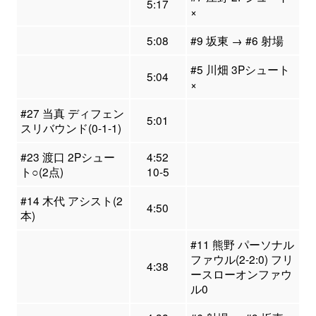
5:17
×
5:08
#9 坂東 → #6 射場
#5 川畑 3Pシュート
5:04
×
#27 当真 ディフェン
5:01
スリバウンド(0-1-1)
#23 渡口 2Pシュー
4:52
ト○(2点)
10-5
#14 木代 アシスト(2
4:50
本)
#11 熊野 パーソナル
ファウル(2-2:0) フリ
4:38
ースローオンファウ
ル0