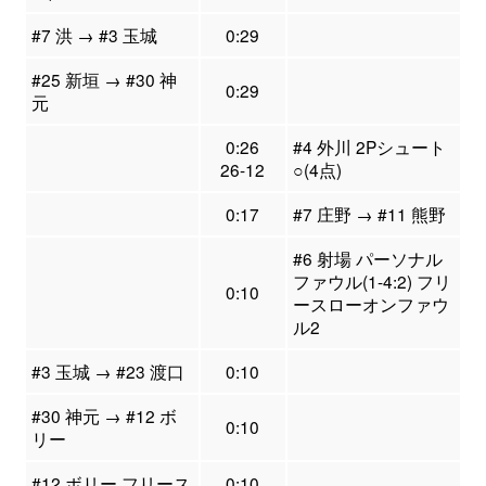
#7 洪 → #3 玉城
0:29
#25 新垣 → #30 神
0:29
元
0:26
#4 外川 2Pシュート
26-12
○(4点)
0:17
#7 庄野 → #11 熊野
#6 射場 パーソナル
ファウル(1-4:2) フリ
0:10
ースローオンファウ
ル2
#3 玉城 → #23 渡口
0:10
#30 神元 → #12 ボ
0:10
リー
#12 ボリー フリース
0:10