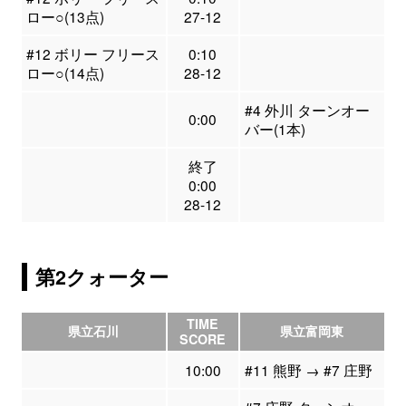
ロー○(13点)
27-12
#12 ボリー フリース
0:10
ロー○(14点)
28-12
#4 外川 ターンオー
0:00
バー(1本)
終了
0:00
28-12
第2クォーター
TIME
県立石川
県立富岡東
SCORE
10:00
#11 熊野 → #7 庄野