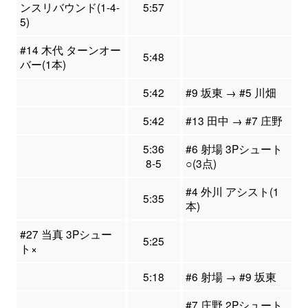
ンスリバウンド(1-4-
5:57
5)
#14 木代 ターンオー
5:48
バー(1本)
5:42
#9 坂東 → #5 川畑
5:42
#13 田中 → #7 庄野
5:36
#6 射場 3Pシュート
8-5
○(3点)
#4 外川 アシスト(1
5:35
本)
#27 当真 3Pシュー
5:25
ト×
5:18
#6 射場 → #9 坂東
#7 庄野 2Pシュート