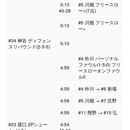
5:13
#5 川畑 フリースロ
40-28
ー○(7点)
#5 川畑 フリースロ
5:13
ー×
#34 神谷 ディフェン
5:10
スリバウンド(2-3-5)
#4 外川 パーソナル
ファウル(1-5:0) フリ
4:59
ースローオンファウ
ル0
4:59
#4 外川 → #6 射場
4:59
#5 川畑 → #7 庄野
4:59
#11 熊野 → #10 弘
#23 渡口 2Pシュー
4:54