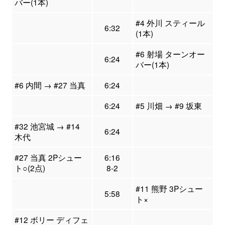
バー(1本)
#4 外川 スティール
6:32
(1本)
#6 射場 ターンオー
6:24
バー(1本)
#6 内間 → #27 当真
6:24
6:24
#5 川畑 → #9 坂東
#32 池宮城 → #14
6:24
木代
#27 当真 2Pシュー
6:16
ト○(2点)
8-2
#11 熊野 3Pシュー
5:58
ト×
#12 ボリー ディフェ