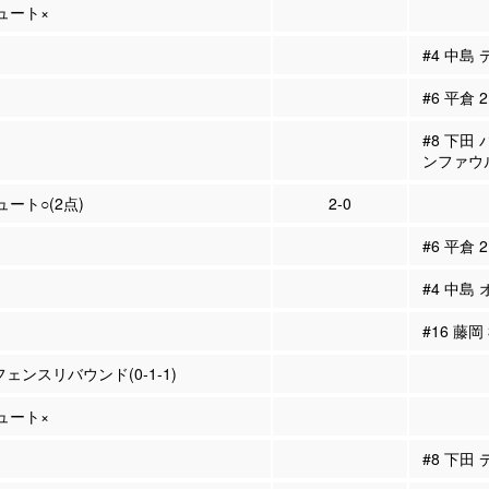
シュート×
#4 中島
#6 平倉
#8 下田
ンファウ
ュート○(2点)
2-0
#6 平倉
#4 中島
#16 藤岡
フェンスリバウンド(0-1-1)
シュート×
#8 下田