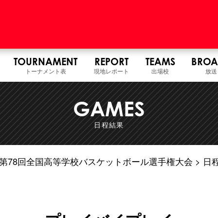
TOURNAMENT
REPORT
TEAMS
BROA
トーナメント表
現地レポート
出場校
放送
GAMES
日程結果
7年度 第78回全国高等学校バスケットボール選手権大会
日