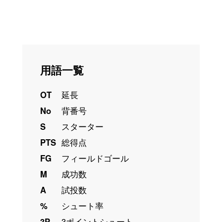
用語一覧
OT
延長
No
背番号
S
スターター
PTS
総得点
FG
フィールドゴール
M
成功数
A
試投数
%
シュート率
3P
3ポイントシュート