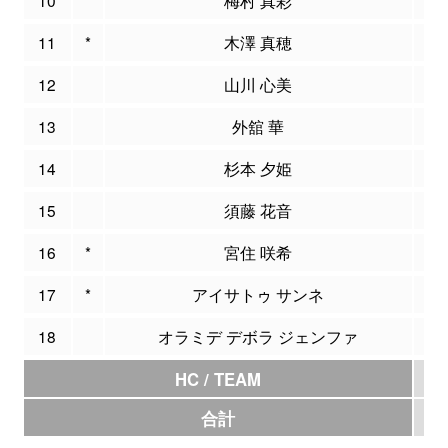
11
*
木澤 真穂
2
12
山川 心美
3
13
外舘 華
2
14
杉本 夕姫
0
15
須藤 花音
0
16
*
宮住 咲希
7
17
*
アイサトゥ サンネ
0
18
オラミデ デボラ ジェンファ
3
HC / TEAM
0
合計
3