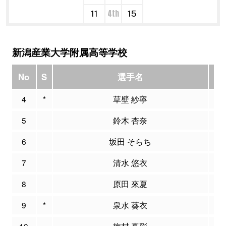
4th
11
15
新潟産業大学附属高等学校
No
S
選手名
PT
4
*
草壁 紗寧
1
5
鈴木 杏奈
0
6
坂田 そらち
3
7
清水 悠衣
2
8
原田 來夏
0
9
*
泉水 葵衣
0
10
梅村 真彩
1