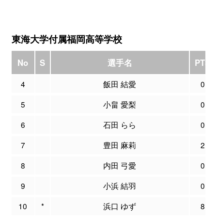
東海大学付属福岡高等学校
No
S
選手名
PTS
4
飯田 結愛
0
5
小畠 愛梨
0
6
石田 らら
0
7
豊田 麻莉
2
8
内田 弓愛
0
9
小浜 結羽
0
10
*
浜口 ゆず
8