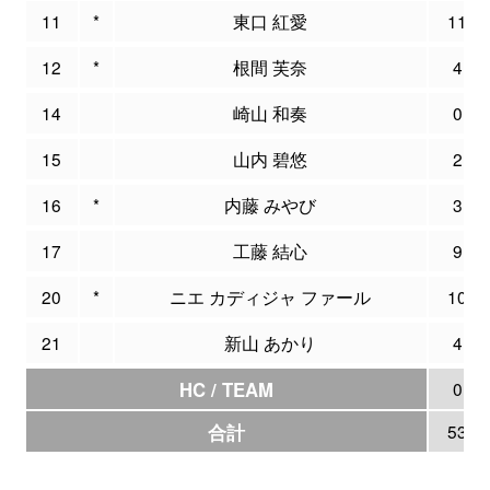
11
*
東口 紅愛
11
12
*
根間 芙奈
4
14
崎山 和奏
0
15
山内 碧悠
2
16
*
内藤 みやび
3
17
工藤 結心
9
20
*
ニエ カディジャ ファール
10
21
新山 あかり
4
HC / TEAM
0
合計
53