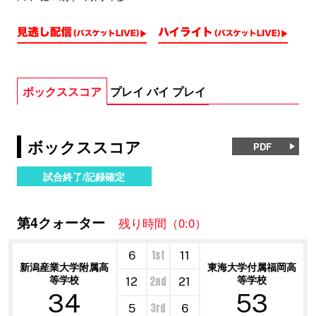
ボックススコア
プレイ バイ プレイ
ボックススコア
PDF
試合終了/記録確定
第4クォーター
残り時間（0:0）
1st
6
11
新潟産業大学附属高
東海大学付属福岡高
等学校
等学校
2nd
12
21
34
53
3rd
5
6