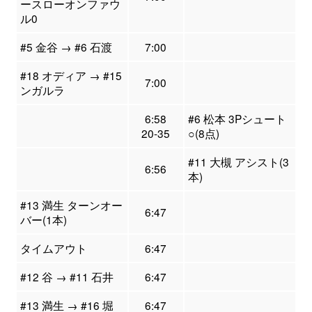
ースローオンファウ
ル0
#5 金谷 → #6 石渡
7:00
#18 オディア → #15
7:00
ンガルラ
6:58
#6 松本 3Pシュート
20-35
○(8点)
#11 大槻 アシスト(3
6:56
本)
#13 満生 ターンオー
6:47
バー(1本)
タイムアウト
6:47
#12 谷 → #11 石井
6:47
#13 満生 → #16 堀
6:47