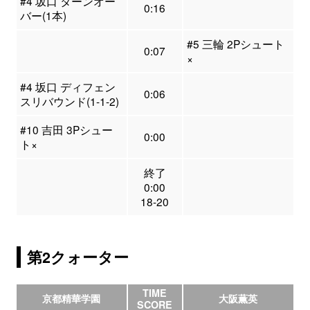
#4 坂口 ターンオー
0:16
バー(1本)
#5 三輪 2Pシュート
0:07
×
#4 坂口 ディフェン
0:06
スリバウンド(1-1-2)
#10 吉田 3Pシュー
0:00
ト×
終了
0:00
18-20
第2クォーター
TIME
京都精華学園
大阪薫英
SCORE