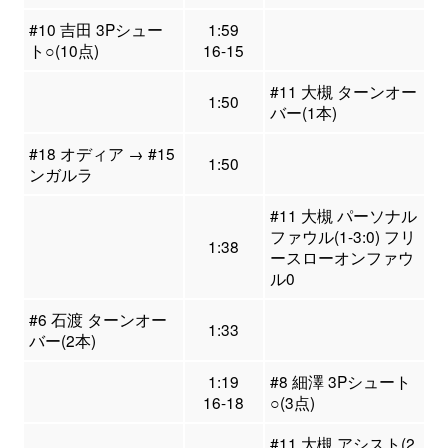
#10 吉田 3Pシュー
1:59
ト○(10点)
16-15
#11 大槻 ターンオー
1:50
バー(1本)
#18 オディア → #15
1:50
ンガルラ
#11 大槻 パーソナル
ファウル(1-3:0) フリ
1:38
ースローオンファウ
ル0
#6 石渡 ターンオー
1:33
バー(2本)
1:19
#8 細澤 3Pシュート
16-18
○(3点)
#11 大槻 アシスト(2