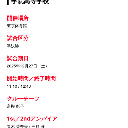
学院高等学校
開催場所
東京体育館
試合区分
準決勝
試合期日
2025年12月27日（土）
開始時間／終了時間
11:10 / 12:43
クルーチーフ
富樫 彰子
1st／2ndアンパイア
青木 茉奈美 / 三野 雅