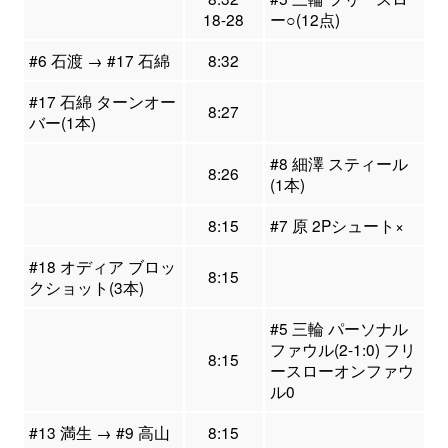
18-28
ー○(12点)
#6 石渡 → #17 石綿
8:32
#17 石綿 ターンオー
8:27
バー(1本)
#8 細澤 スティール
8:26
(1本)
8:15
#7 原 2Pシュート×
#18 オディア ブロッ
8:15
クショット(3本)
#5 三輪 パーソナル
ファウル(2-1:0) フリ
8:15
ースローオンファウ
ル0
#13 満生 → #9 高山
8:15