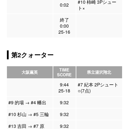
#10 柿崎 3Pシュー
0:02
ト×
終了
0:00
25-16
第2クォーター
TIME
大阪薫英
県立湯沢翔北
SCORE
9:44
#7 紀本 2Pシュート
25-18
○(7点)
#9 的場 → #4 幡出
9:32
#10 杉山 → #5 三輪
9:32
#13 吉田 → #7 原
9:32