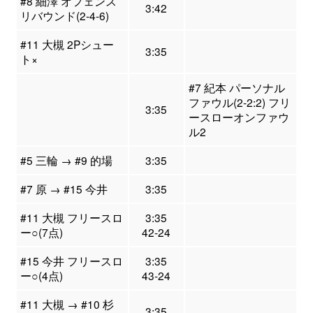
#8 細澤 オフェンス
3:42
リバウンド(2-4-6)
#11 大槻 2Pシュー
3:35
ト×
#7 紀本 パーソナル
ファウル(2-2:2) フリ
3:35
ースローオンファウ
ル2
#5 三輪 → #9 的場
3:35
#7 原 → #15 今井
3:35
#11 大槻 フリースロ
3:35
ー○(7点)
42-24
#15 今井 フリースロ
3:35
ー○(4点)
43-24
#11 大槻 → #10 杉
3:35