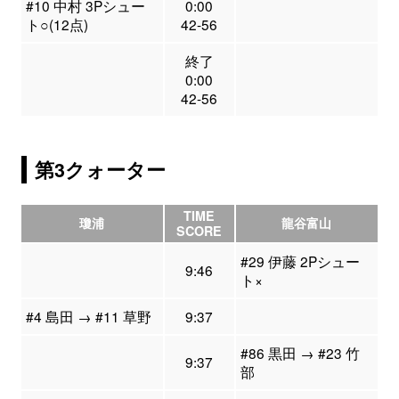
#10 中村 3Pシュー
0:00
ト○(12点)
42-56
終了
0:00
42-56
第3クォーター
TIME
瓊浦
龍谷富山
SCORE
#29 伊藤 2Pシュー
9:46
ト×
#4 島田 → #11 草野
9:37
#86 黒田 → #23 竹
9:37
部