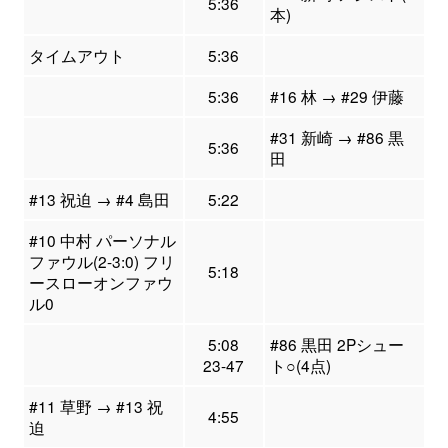
5:36
本)
タイムアウト
5:36
5:36
#16 林 → #29 伊藤
#31 新崎 → #86 黒
5:36
田
#13 祝迫 → #4 島田
5:22
#10 中村 パーソナル
ファウル(2-3:0) フリ
5:18
ースローオンファウ
ル0
5:08
#86 黒田 2Pシュー
23-47
ト○(4点)
#11 草野 → #13 祝
4:55
迫