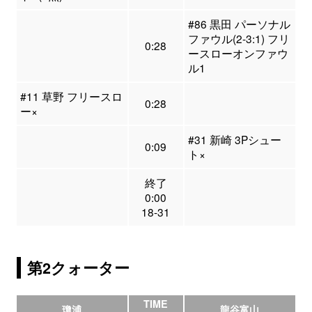
#86 黒田 パーソナル
ファウル(2-3:1) フリ
0:28
ースローオンファウ
ル1
#11 草野 フリースロ
0:28
ー×
#31 新崎 3Pシュー
0:09
ト×
終了
0:00
18-31
第2クォーター
TIME
瓊浦
龍谷富山