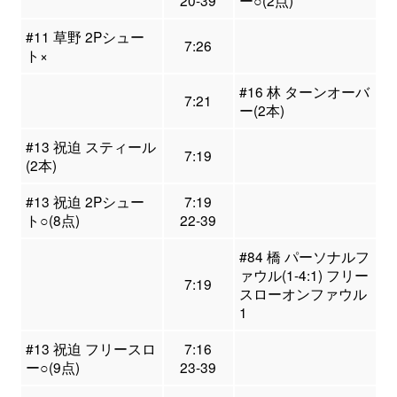
20-39
ー○(2点)
#11 草野 2Pシュー
7:26
ト×
#16 林 ターンオーバ
7:21
ー(2本)
#13 祝迫 スティール
7:19
(2本)
#13 祝迫 2Pシュー
7:19
ト○(8点)
22-39
#84 橋 パーソナルフ
ァウル(1-4:1) フリー
7:19
スローオンファウル
1
#13 祝迫 フリースロ
7:16
ー○(9点)
23-39