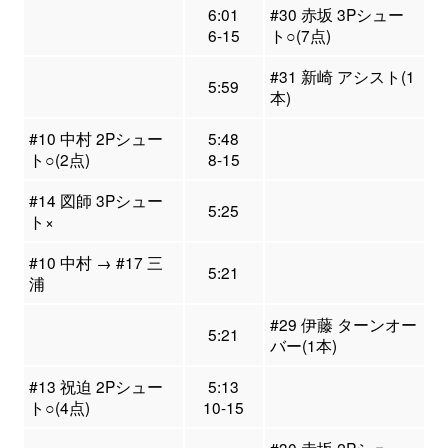
6:01
#30 赤坂 3Pシュー
6-15
ト○(7点)
#31 新崎 アシスト(1
5:59
本)
#10 中村 2Pシュー
5:48
ト○(2点)
8-15
#14 図師 3Pシュー
5:25
ト×
#10 中村 → #17 三
5:21
浦
#29 伊藤 ターンオー
5:21
バー(1本)
#13 祝迫 2Pシュー
5:13
ト○(4点)
10-15