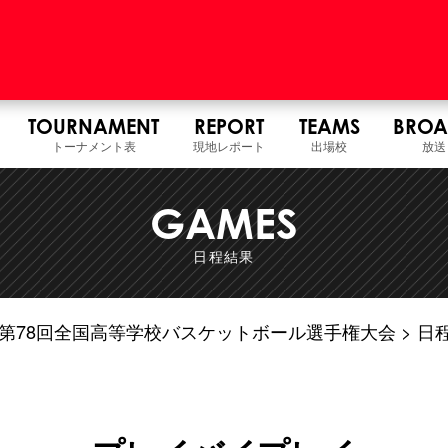
TOURNAMENT
REPORT
TEAMS
BROA
トーナメント表
現地レポート
出場校
放送
GAMES
日程結果
7年度 第78回全国高等学校バスケットボール選手権大会
日