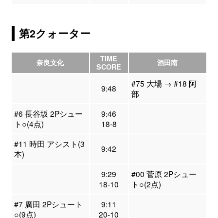
第2クォーター
TIME
奈良文化
酒田南
SCORE
#75 大場 → #18 阿
9:48
部
#6 長谷坂 2Pシュー
9:46
ト○(4点)
18-8
#11 時田 アシスト(3
9:42
本)
9:29
#00 菅原 2Pシュー
18-10
ト○(2点)
#7 廣田 2Pシュート
9:11
○(9点)
20-10