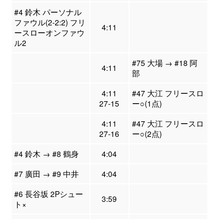
#4 鈴木 パーソナル
ファウル(2-2:2) フリ
4:11
ースローオンファウ
ル2
#75 大場 → #18 阿
4:11
部
4:11
#47 大江 フリースロ
27-15
ー○(1点)
4:11
#47 大江 フリースロ
27-16
ー○(2点)
#4 鈴木 → #8 鶴身
4:04
#7 廣田 → #9 中井
4:04
#6 長谷坂 2Pシュー
3:59
ト×