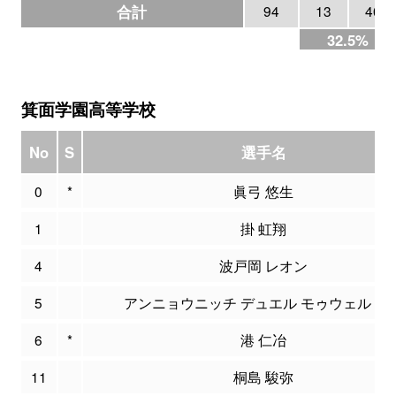
合計
94
13
40
32.5%
箕面学園高等学校
No
S
選手名
0
*
眞弓 悠生
1
掛 虹翔
4
波戸岡 レオン
5
アンニョウニッチ デュエル モゥウェル エ
6
*
港 仁冶
11
桐島 駿弥