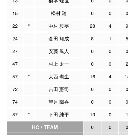
13
橋本 煌世
0
0
0
15
松村 漣
0
0
0
22
*
中村 歩夢
28
4
9
24
倉田 翔成
8
1
5
27
安藤 風人
0
0
0
47
村上 太一
0
0
2
57
*
大西 瑚生
16
4
14
72
吉田 憲司
0
0
0
74
望月 陽喜
0
0
0
87
*
下田 純平
10
0
1
HC / TEAM
0
0
0