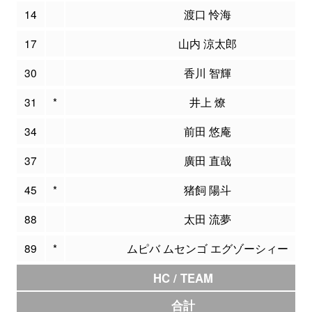
14
渡口 怜海
17
山内 涼太郎
30
香川 智輝
31
*
井上 燎
34
前田 悠庵
37
廣田 直哉
45
*
猪飼 陽斗
88
太田 流夢
89
*
ムピバ ムセンゴ エグゾーシィー
HC / TEAM
合計