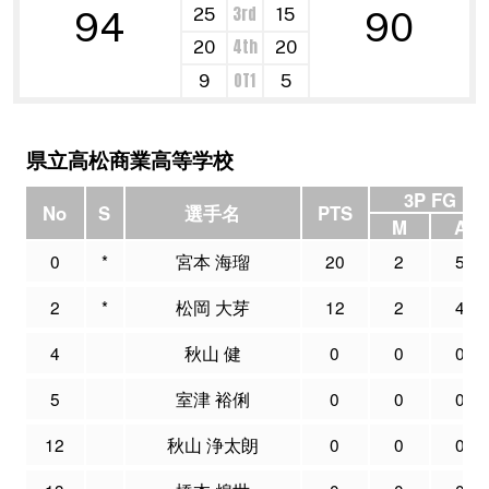
3rd
25
15
94
90
4th
20
20
OT1
9
5
県立高松商業高等学校
3P FG
No
S
選手名
PTS
M
A
0
*
宮本 海瑠
20
2
5
2
*
松岡 大芽
12
2
4
4
秋山 健
0
0
0
5
室津 裕俐
0
0
0
12
秋山 浄太朗
0
0
0