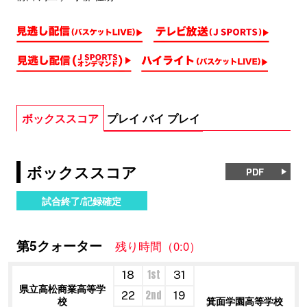
ボックススコア
プレイ バイ プレイ
ボックススコア
PDF
試合終了/記録確定
第5クォーター
残り時間（0:0）
1st
18
31
県立高松商業高等学
2nd
22
19
校
箕面学園高等学校