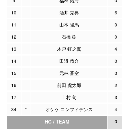
9
福林 拓海
0
10
酒井 克典
6
11
山本 陽馬
0
12
石橋 樹
0
13
木戸 虹之翼
4
14
田邉 恭介
0
15
元林 蒼空
0
16
前田 虎太郎
2
17
上村 旬
3
34
*
オケケ コンフィデンス
4
HC / TEAM
0