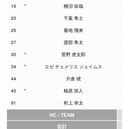
16
*
柳沼 佑哉
2
23
千葉 隼士
4
25
菊地 飛来
0
27
渡部 隼太
2
30
*
菅野 虎太郎
12
34
*
エゼ チェメリエ ジェイムス
21
44
片倉 琥
7
45
*
柚原 崇人
13
91
村上 幸太
2
HC / TEAM
0
合計
95