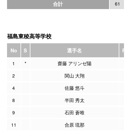
合計
61
福島東稜高等学校
No
S
選手名
PT
1
*
齋藤 アリンゼ陽
17
2
関山 大翔
0
4
佐藤 悠斗
6
8
半田 秀太
0
9
石田 蒼唯
0
11
合原 琉那
9