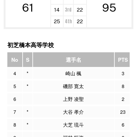
61
95
3rd
14
22
4th
25
22
初芝橋本高等学校
No
S
選手名
PTS
4
*
崎山 楓
3
5
*
磯部 寛太
8
6
上野 凌聖
2
7
*
大谷 孝介
23
8
*
大芝 琉斗
6