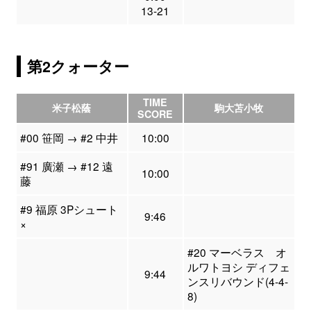
13-21
第2クォーター
TIME
米子松蔭
駒大苫小牧
SCORE
#00 笹岡 → #2 中井
10:00
#91 廣瀬 → #12 遠
10:00
藤
#9 福原 3Pシュート
9:46
×
#20 マーベラス オ
ルワトヨシ ディフェ
9:44
ンスリバウンド(4-4-
8)