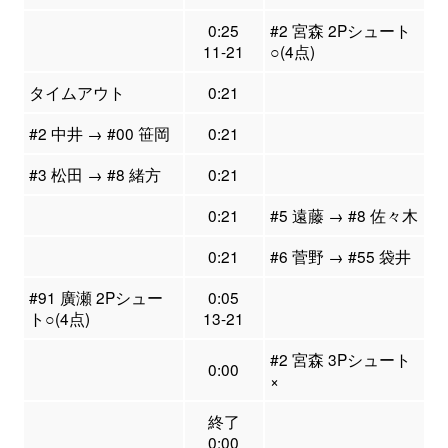
0:25
#2 宮森 2Pシュート
11-21
○(4点)
タイムアウト
0:21
#2 中井 → #00 笹岡
0:21
#3 松田 → #8 緒方
0:21
0:21
#5 遠藤 → #8 佐々木
0:21
#6 菅野 → #55 袋井
#91 廣瀬 2Pシュー
0:05
ト○(4点)
13-21
#2 宮森 3Pシュート
0:00
×
終了
0:00