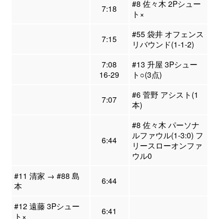
#8 佐々木 2Pシュー
7:18
ト×
#55 袋井 オフェンス
7:15
リバウンド(1-1-2)
7:08
#13 升屋 3Pシュー
16-29
ト○(3点)
#6 菅野 アシスト(1
7:07
本)
#8 佐々木 パーソナ
ルファウル(1-3:0) フ
6:44
リースローオンファ
ウル0
#11 清家 → #88 島
6:44
本
#12 遠藤 3Pシュー
6:41
ト×