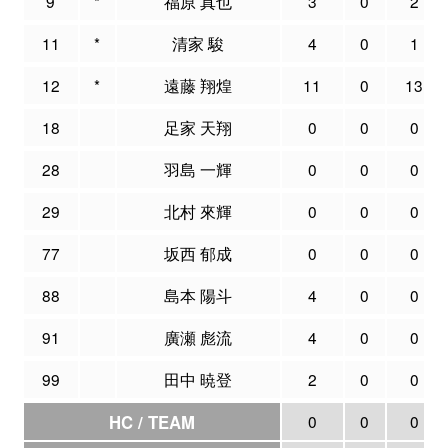
9
*
福原 真也
3
0
2
11
*
清家 駿
4
0
1
12
*
遠藤 翔煌
11
0
13
18
足家 天翔
0
0
0
28
羽島 一輝
0
0
0
29
北村 來輝
0
0
0
77
坂西 郁成
0
0
0
88
島本 陽斗
4
0
0
91
廣瀬 彪流
4
0
0
99
田中 暁登
2
0
0
HC / TEAM
0
0
0