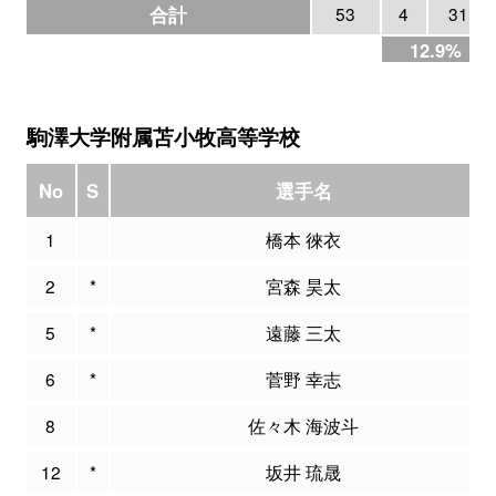
合計
53
4
31
12.9%
駒澤大学附属苫小牧高等学校
No
S
選手名
1
橋本 徠衣
2
*
宮森 昊太
5
*
遠藤 三太
6
*
菅野 幸志
8
佐々木 海波斗
12
*
坂井 琉晟