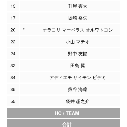
13
升屋 杏太
17
堀崎 裕矢
20
*
オラヨリ マーベラス オルワトヨシ
22
小山 マテオ
24
野中 友惺
32
田島 翼
34
アディエモ サイモン ビデミ
35
熊谷 海凛
55
袋井 想之介
HC / TEAM
合計