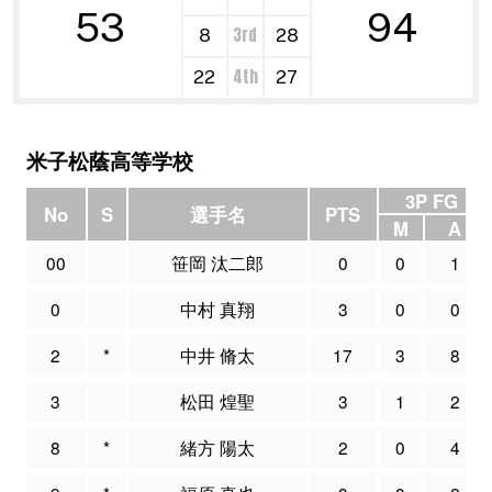
53
94
3rd
8
28
4th
22
27
米子松蔭高等学校
3P FG
No
S
選手名
PTS
M
A
00
笹岡 汰二郎
0
0
1
0
中村 真翔
3
0
0
2
*
中井 脩太
17
3
8
3
松田 煌聖
3
1
2
8
*
緒方 陽太
2
0
4