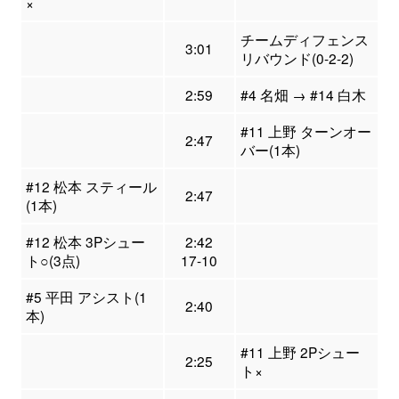
×
チームディフェンス
3:01
リバウンド(0-2-2)
2:59
#4 名畑 → #14 白木
#11 上野 ターンオー
2:47
バー(1本)
#12 松本 スティール
2:47
(1本)
#12 松本 3Pシュー
2:42
ト○(3点)
17-10
#5 平田 アシスト(1
2:40
本)
#11 上野 2Pシュー
2:25
ト×