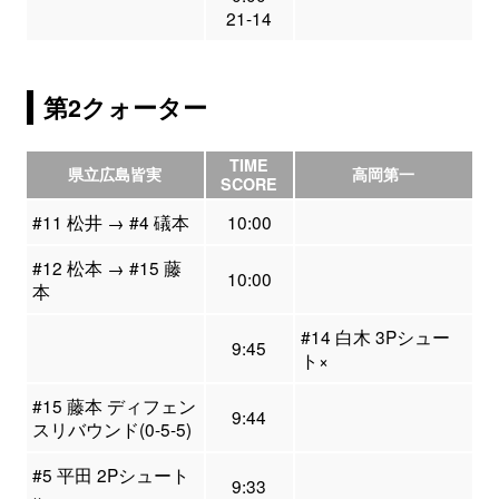
21-14
第2クォーター
TIME
県立広島皆実
高岡第一
SCORE
#11 松井 → #4 礒本
10:00
#12 松本 → #15 藤
10:00
本
#14 白木 3Pシュー
9:45
ト×
#15 藤本 ディフェン
9:44
スリバウンド(0-5-5)
#5 平田 2Pシュート
9:33
×